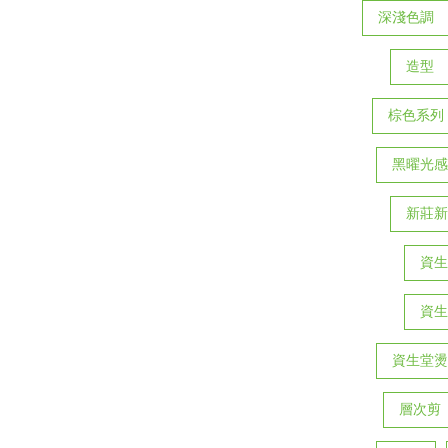
深淺色調
造型
棕色系列
黑曜光感
新莊新
資生
資生
資生堂燙
層次剪