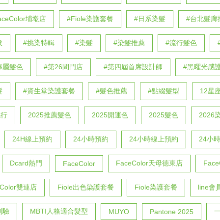
aceColor埔墘店
#Fiole染護套餐
#日系染髮
#台北髮廊
拔
#挑染特輯
#染髮
#染髮推薦
#流行髮色
專屬髮色
#第26間門店
#第四屆首席設計師
#黑曜光感
髮
#資生堂染護套餐
#髮色推薦
#點綴髮型
12星
流行
2025推薦髮色
2025開運色
2025髮色
202
24H線上預約
24小時預約
24小時線上預約
24小
Dcard熱門
FaceColor天母德東店
Fac
FaceColor
eColor雙連店
Fiole出色染護套餐
Fiole染護套餐
line
測驗
MBTI人格適合髮型
MUYO
Pantone 2025