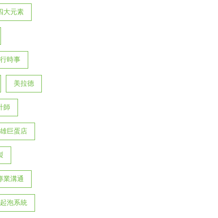
四大元素
行時事
美拉德
計師
雄巨蛋店
製
專業溝通
起泡系統