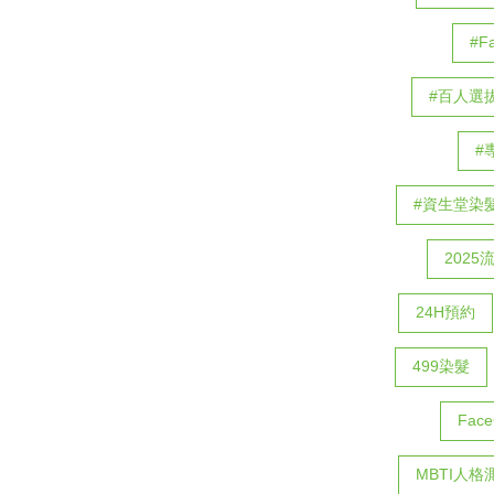
#F
#百人選
#
#資生堂染
2025
24H預約
499染髮
Fac
MBTI人格