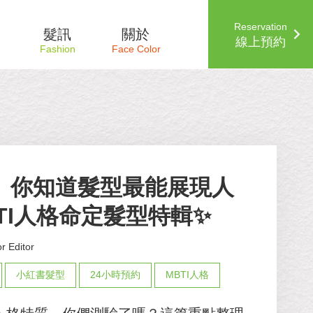
Reservation
髮訊
關於
線上預約
or】你知道髮型最能展現人
TI人格命定髮型特輯✨
r Editor
小紅書髮型
24小時預約
MBTI人格