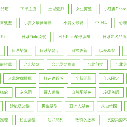
新品唷
下半主流
土城髮廊
女生剪髮
小紅書Dcar
書髮型
小資女最佳選擇
小資女最愛
中正區
心理
iole
日系Fiole染髮
日系Fiole染護套餐
日系知名品牌
日系染髮
日系染髮，
日常改善
以愛為營
龍推薦
台北染髮
台北染髮推薦
台北剪髮
台北剪
台北髮廊推薦
打造蓬鬆感
全新開幕
年末限定
樣貌
灰色調
百人選拔
自然系髮色
冷暖色調
沙龍級染髮
男生髮型
亞洲人髮色
來自韓國
護理
松山染髮
法式簡約
玫瑰的故事
長髮染髮不