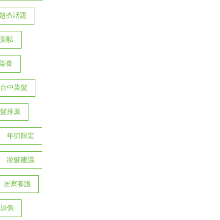
d超夯話題
測驗
染膏
台中染髮
髮推薦
年節限定
妝髮建議
居家養護
加價