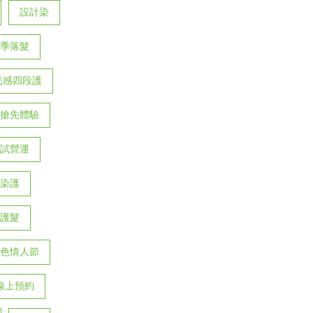
設計染
季落髮
光感四段護
搶先體驗
試營運
染護
護髮
色情人節
線上預約