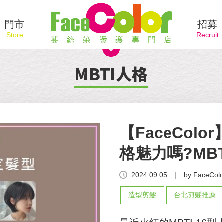
門市
招募
MBTI人格
【FaceCol
格魅力嗎?MB
2024.09.05
|
by FaceColo
造型剪髮
台北剪髮推薦