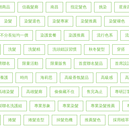
銷商品
信義髮廊
南昌
指定髮色
挑染
星座
染髮
染髮退色
染髮專家
染髮推薦
染髮褪色
不分長短均一價
染護套餐
染護推薦
流行色系
流
洗髮
洗髮精
洗頭錯誤習慣
秋冬髮型
穿搭
磅聯名
限量活動
限量販售
首度聯名髮品
首席設
養護
時尚
海莉思
高級香氛髮品
高級感
高
高雄染髮
高雄髮廊
偷偷藏不住
售完為止
專研訂
製聯名洗護組
專業形象
專業染髮
專業染髮推薦
捲髮
捲髮造型
掉髮危機
推薦髮色
採用植萃