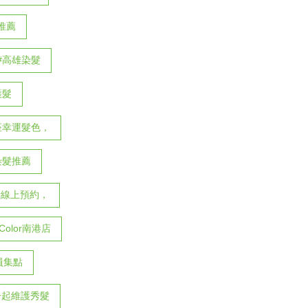
推薦
#高雄染髮
護髮
座幸運髮色，
6染髮推薦
時線上預約，
eColor南港店
會員集點
一起維護秀髮