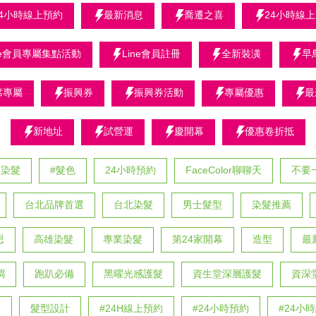
24小時線上預約
最新消息
喬遷之喜
24小時線
ine會員專屬集點活動
Line會員註冊
全新裝潢
早
席專屬
振興券
振興券活動
專屬優惠
最
新地址
試營運
慶開幕
優惠卷折抵
堂染髮
#髮色
24小時預約
FaceColor聊聊天
不要
台北品牌首選
台北染髮
男士髮型
染髮推薦
思
高雄染髮
專業染髮
第24家開幕
造型
最
調
跑趴必備
黑曜光感護髮
資生堂深層護髮
資深
薦
髮型設計
#24H線上預約
#24小時預約
#24小