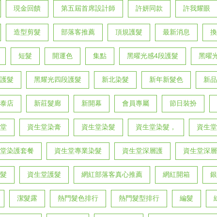
現金回饋
第五屆首席設計師
許妍同款
許我耀眼
造型剪髮
部落客推薦
頂規護髮
最新消息
換
短髮
開運色
集點
黑曜光感4段護髮
黑曜
護髮
黑耀光四段護髮
新北染髮
新年新髮色
新品
泰店
新莊髮廊
新開幕
會員專屬
節日裝扮
堂
資生堂染膏
資生堂染髮
資生堂染髮，
資生堂
堂染護套餐
資生堂專業染髮
資生堂深層護
資生堂深層
髮
資生堂護髮
網紅部落客真心推薦
網紅開箱
銀
潔髮露
熱門髮色排行
熱門髮型排行
編髮