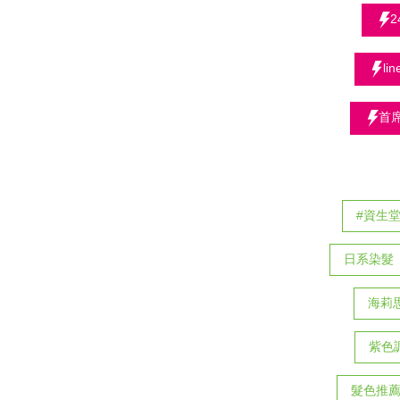
l
首
#資生
日系染髮
海莉
紫色
髮色推