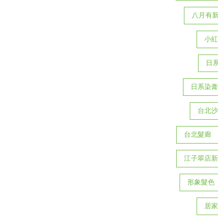
八月有
小紅
日系F
日系染膏
台北沙
台北髮廊
江子翠店新
形象髮色
居家