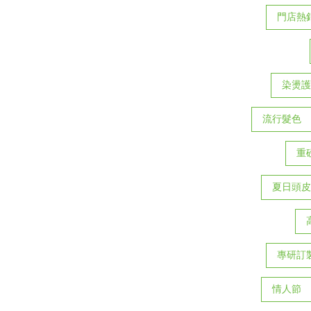
門店熱
染燙護
流行髮色
重
夏日頭皮
專研訂
情人節