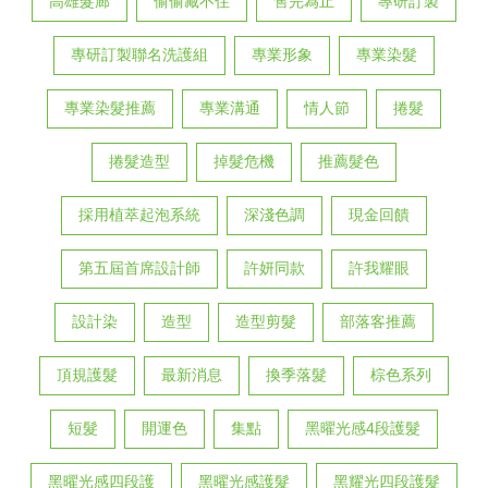
高雄髮廊
偷偷藏不住
售完為止
專研訂製
專研訂製聯名洗護組
專業形象
專業染髮
專業染髮推薦
專業溝通
情人節
捲髮
捲髮造型
掉髮危機
推薦髮色
採用植萃起泡系統
深淺色調
現金回饋
第五屆首席設計師
許妍同款
許我耀眼
設計染
造型
造型剪髮
部落客推薦
頂規護髮
最新消息
換季落髮
棕色系列
短髮
開運色
集點
黑曜光感4段護髮
黑曜光感四段護
黑曜光感護髮
黑耀光四段護髮