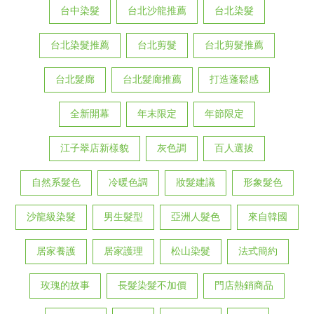
台中染髮
台北沙龍推薦
台北染髮
台北染髮推薦
台北剪髮
台北剪髮推薦
台北髮廊
台北髮廊推薦
打造蓬鬆感
全新開幕
年末限定
年節限定
江子翠店新樣貌
灰色調
百人選拔
自然系髮色
冷暖色調
妝髮建議
形象髮色
沙龍級染髮
男生髮型
亞洲人髮色
來自韓國
居家養護
居家護理
松山染髮
法式簡約
玫瑰的故事
長髮染髮不加價
門店熱銷商品