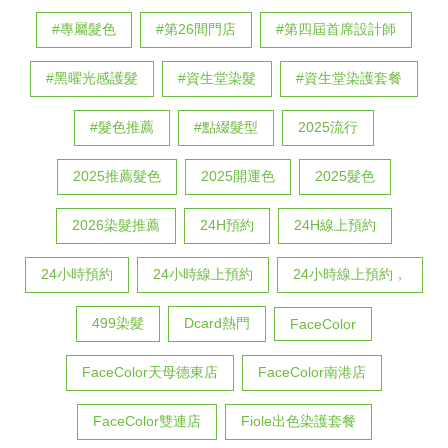
#專屬髮色
#第26間門店
#第四屆首席設計師
#黑曜光感護髮
#資生堂染髮
#資生堂染護套餐
#髮色推薦
#點綴髮型
2025流行
2025推薦髮色
2025開運色
2025髮色
2026染髮推薦
24H預約
24H線上預約
24小時預約
24小時線上預約
24小時線上預約，
499染髮
Dcard熱門
FaceColor
FaceColor天母德東店
FaceColor南港店
FaceColor雙連店
Fiole出色染護套餐