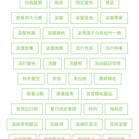
信義髮廊
南昌
指定髮色
挑染
星座四大元素
染髮
染髮退色
染髮專家
染髮推薦
染髮褪色
染燙護不分長短均一價
染護套餐
染護推薦
流行色系
流行時事
流行髮色
洗髮
洗髮精
洗頭錯誤習慣
秋冬髮型
穿搭
美拉德
重磅聯名
限量活動
限量販售
首度聯名髮品
首席設計師
夏日頭皮養護
時尚
海莉思
高級香氛髮品
高級感
高雄巨蛋店
高雄染髮