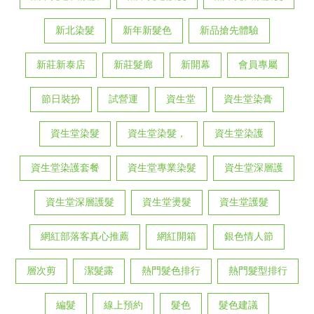
新北染髮
新年新髮色
新品搶先體驗
新莊新泰店
新莊髮廊
新開幕
會員專屬
節日裝扮
試營運
資生堂
資生堂染膏
資生堂染髮
資生堂染髮，
資生堂染護
資生堂染護套餐
資生堂專業染髮
資生堂深層護
資生堂深層護髮
資生堂燙髮
資生堂護髮
網紅部落客真心推薦
網紅開箱
銀色情人節
層次剪
潔髮露
熱門髮色排行
熱門髮型排行
編髮
線上預約
髮色
髮色建議