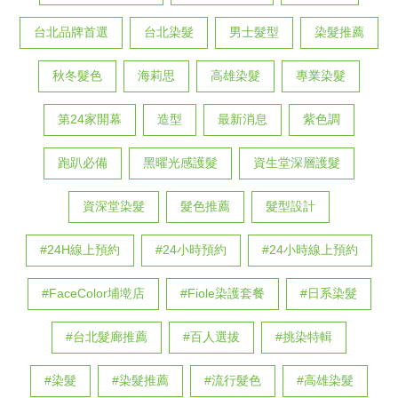
台北品牌首選
台北染髮
男士髮型
染髮推薦
秋冬髮色
海莉思
高雄染髮
專業染髮
第24家開幕
造型
最新消息
紫色調
跑趴必備
黑曜光感護髮
資生堂深層護髮
資深堂染髮
髮色推薦
髮型設計
#24H線上預約
#24小時預約
#24小時線上預約
#FaceColor埔墘店
#Fiole染護套餐
#日系染髮
#台北髮廊推薦
#百人選拔
#挑染特輯
#染髮
#染髮推薦
#流行髮色
#高雄染髮