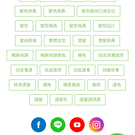
髮色推薦
髮色推薦，
髮色鏡頭已就定位
髮型
髮型風格
髮型推薦
髮型設計
髮絲剪裁
整體造型
燙髮
燙髮推薦
獨家特調
獨家特調香氛
褪色
頭皮深層護理
頭皮養護
頭皮護理
頭皮護養
頭髮保養
韓系燙髮
瀏海
職業風格
難哄
護色
護髮
護髮乳
護髮調理露