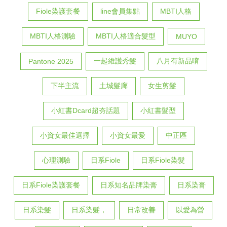
Fiole染護套餐
line會員集點
MBTI人格
MBTI人格測驗
MBTI人格適合髮型
MUYO
一起維護秀髮
八月有新品唷
Pantone 2025
下半主流
土城髮廊
女生剪髮
小紅書Dcard超夯話題
小紅書髮型
小資女最佳選擇
小資女最愛
中正區
心理測驗
日系Fiole
日系Fiole染髮
日系Fiole染護套餐
日系知名品牌染膏
日系染膏
日系染髮
日系染髮，
日常改善
以愛為營