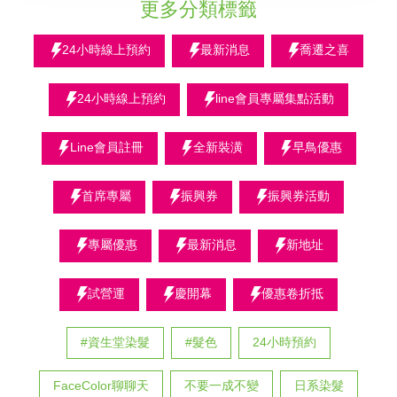
更多分類標籤
24小時線上預約
最新消息
喬遷之喜
24小時線上預約
line會員專屬集點活動
Line會員註冊
全新裝潢
早鳥優惠
首席專屬
振興券
振興券活動
專屬優惠
最新消息
新地址
試營運
慶開幕
優惠卷折抵
#資生堂染髮
#髮色
24小時預約
FaceColor聊聊天
不要一成不變
日系染髮