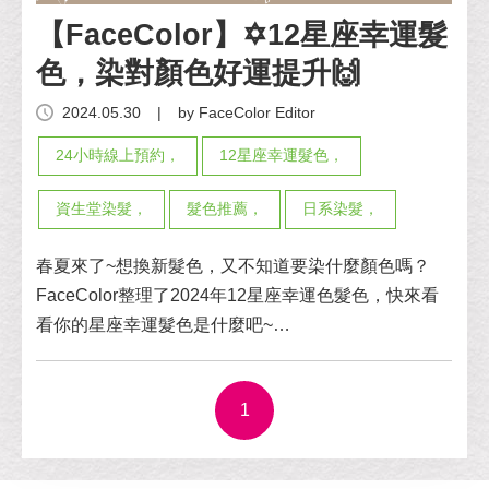
【FaceColor】✡️12星座幸運髮
色，染對顏色好運提升🙌
2024.05.30
|
by FaceColor Editor
24小時線上預約，
12星座幸運髮色，
資生堂染髮，
髮色推薦，
日系染髮，
春夏來了~想換新髮色，又不知道要染什麼顏色嗎？
FaceColor整理了2024年12星座幸運色髮色，快來看
看你的星座幸運髮色是什麼吧~
♑♒♓♈♉♊♋♌♍♎♏♐
1