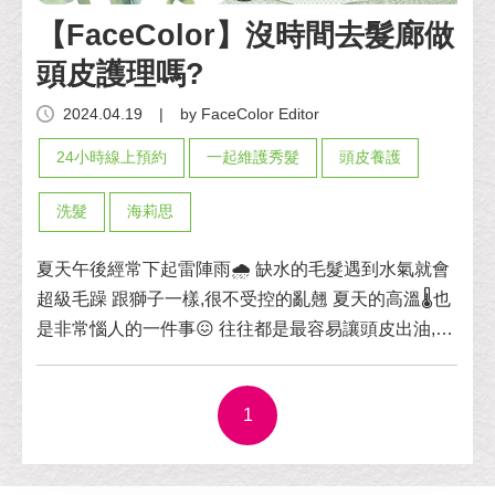
【FaceColor】沒時間去髮廊做
頭皮護理嗎?
2024.04.19
|
by FaceColor Editor
24小時線上預約
一起維護秀髮
頭皮養護
洗髮
海莉思
夏天午後經常下起雷陣雨🌧️ 缺水的毛髮遇到水氣就會
超級毛躁 跟獅子一樣,很不受控的亂翹 夏天的高溫🌡️也
是非常惱人的一件事😖 往往都是最容易讓頭皮出油,頭
髮油膩的更快 有瀏海的女孩更是一場災難😭 別擔心~
小編今天來介紹海莉思髮品🤩 洗/護/頭皮保養通通有✔️
1
在這浮躁不安的季節，就用它們來重現秀髮的柔順光
澤，也能養成緞帶髮!🎀