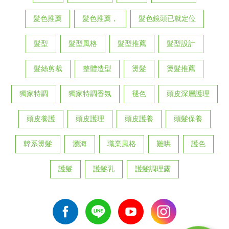
髮色推薦
髮色推薦，
髮色鏡頭已就定位
髮型
髮型風格
髮型推薦
髮型設計
髮絲剪裁
整體造型
燙髮
燙髮推薦
獨家特調
獨家特調香氛
褪色
頭皮深層護理
頭皮養護
頭皮護理
頭皮護養
頭髮保養
韓系燙髮
瀏海
職業風格
難哄
護色
護髮
護髮乳
護髮調理露