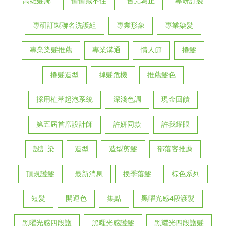
高雄髮廊
偷偷藏不住
售完為止
專研訂製
專研訂製聯名洗護組
專業形象
專業染髮
專業染髮推薦
專業溝通
情人節
捲髮
捲髮造型
掉髮危機
推薦髮色
採用植萃起泡系統
深淺色調
現金回饋
第五屆首席設計師
許妍同款
許我耀眼
設計染
造型
造型剪髮
部落客推薦
頂規護髮
最新消息
換季落髮
棕色系列
短髮
開運色
集點
黑曜光感4段護髮
黑曜光感四段護
黑曜光感護髮
黑耀光四段護髮