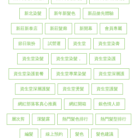
新北染髮
新年新髮色
新品搶先體驗
新莊新泰店
新莊髮廊
新開幕
會員專屬
節日裝扮
試營運
資生堂
資生堂染膏
資生堂染髮
資生堂染髮，
資生堂染護
資生堂染護套餐
資生堂專業染髮
資生堂深層護
資生堂深層護髮
資生堂燙髮
資生堂護髮
網紅部落客真心推薦
網紅開箱
銀色情人節
層次剪
潔髮露
熱門髮色排行
熱門髮型排行
編髮
線上預約
髮色
髮色建議