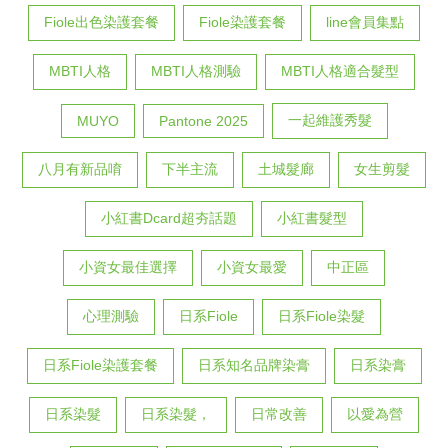
Fiole出色染護套餐
Fiole染護套餐
line會員集點
MBTI人格
MBTI人格測驗
MBTI人格適合髮型
一起維護秀髮
MUYO
Pantone 2025
八月有新品唷
下半主流
土城髮廊
女生剪髮
小紅書Dcard超夯話題
小紅書髮型
小資女最佳選擇
小資女最愛
中正區
心理測驗
日系Fiole
日系Fiole染髮
日系Fiole染護套餐
日系知名品牌染膏
日系染膏
日系染髮
日系染髮，
日常改善
以愛為營