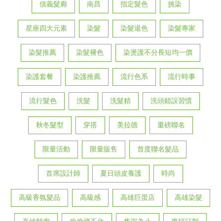
信義髮廊
南昌
指定髮色
挑染
星座四大元素
染髮
染髮退色
染髮專家
染髮推薦
染髮褪色
染燙護不分長短均一價
染護套餐
染護推薦
流行色系
流行時事
流行髮色
洗髮
洗髮精
洗頭錯誤習慣
秋冬髮型
穿搭
美拉德
重磅聯名
限量活動
限量販售
首度聯名髮品
首席設計師
夏日頭皮養護
時尚
高級香氛髮品
高級感
高雄巨蛋店
高雄染髮