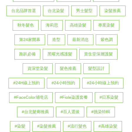
台北品牌首選
台北染髮
男士髮型
染髮推薦
秋冬髮色
海莉思
高雄染髮
專業染髮
第24家開幕
造型
最新消息
紫色調
跑趴必備
黑曜光感護髮
資生堂深層護髮
資深堂染髮
髮色推薦
髮型設計
#24H線上預約
#24小時預約
#24小時線上預約
#FaceColor埔墘店
#Fiole染護套餐
#日系染髮
#台北髮廊推薦
#百人選拔
#挑染特輯
#染髮
#染髮推薦
#流行髮色
#高雄染髮