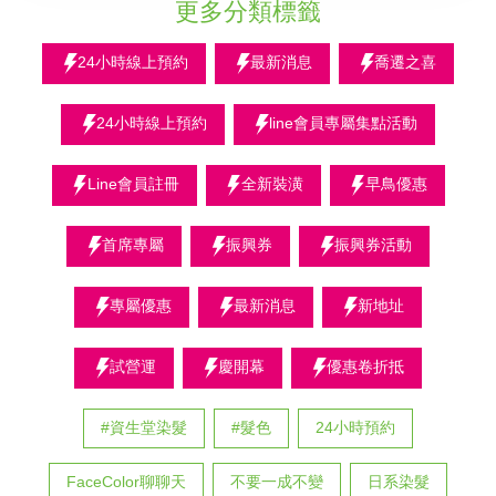
更多分類標籤
24小時線上預約
最新消息
喬遷之喜
24小時線上預約
line會員專屬集點活動
Line會員註冊
全新裝潢
早鳥優惠
首席專屬
振興券
振興券活動
專屬優惠
最新消息
新地址
試營運
慶開幕
優惠卷折抵
#資生堂染髮
#髮色
24小時預約
FaceColor聊聊天
不要一成不變
日系染髮