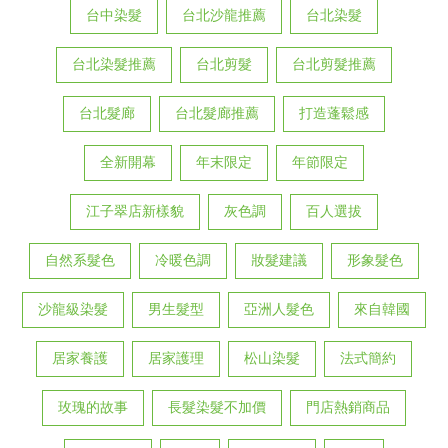
台中染髮
台北沙龍推薦
台北染髮
台北染髮推薦
台北剪髮
台北剪髮推薦
台北髮廊
台北髮廊推薦
打造蓬鬆感
全新開幕
年末限定
年節限定
江子翠店新樣貌
灰色調
百人選拔
自然系髮色
冷暖色調
妝髮建議
形象髮色
沙龍級染髮
男生髮型
亞洲人髮色
來自韓國
居家養護
居家護理
松山染髮
法式簡約
玫瑰的故事
長髮染髮不加價
門店熱銷商品