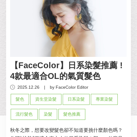
【FaceColor】日系染髮推薦 !
4款最適合OL的氣質髮色
2025.12.26
|
by FaceColor Editor
髮色
資生堂染髮
日系染髮
專業染髮
流行髮色
染髮
髮色推薦
秋冬之際，想要改變髮色卻不知道要挑什麼顏色嗎？