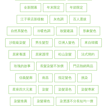
全新開幕
年末限定
年節限定
江子翠店新樣貌
灰色調
百人選拔
自然系髮色
冷暖色調
妝髮建議
形象髮色
沙龍級染髮
男生髮型
亞洲人髮色
來自韓國
居家養護
居家護理
松山染髮
法式簡約
玫瑰的故事
長髮染髮不加價
門店熱銷商品
信義髮廊
南昌
指定髮色
挑染
星座四大元素
染髮
染髮退色
染髮專家
染髮推薦
染髮褪色
染燙護不分長短均一價