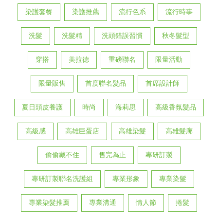
染護套餐
染護推薦
流行色系
流行時事
洗髮
洗髮精
洗頭錯誤習慣
秋冬髮型
穿搭
美拉德
重磅聯名
限量活動
限量販售
首度聯名髮品
首席設計師
夏日頭皮養護
時尚
海莉思
高級香氛髮品
高級感
高雄巨蛋店
高雄染髮
高雄髮廊
偷偷藏不住
售完為止
專研訂製
專研訂製聯名洗護組
專業形象
專業染髮
專業染髮推薦
專業溝通
情人節
捲髮