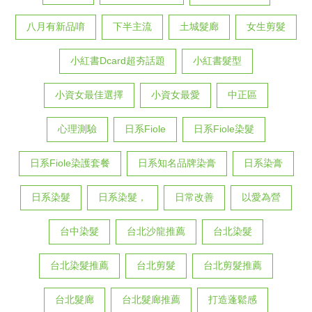
八月有新品唷
下半主流
土城髮廊
女生剪髮
小紅書Dcard超夯話題
小紅書髮型
小資女最佳選擇
小資女最愛
中正區
心理測驗
日系Fiole
日系Fiole染髮
日系Fiole染護套餐
日系知名品牌染膏
日系染膏
日系染髮
日系染髮，
日常改善
以愛為營
台中染髮
台北沙龍推薦
台北染髮
台北染髮推薦
台北剪髮
台北剪髮推薦
台北髮廊
台北髮廊推薦
打造蓬鬆感