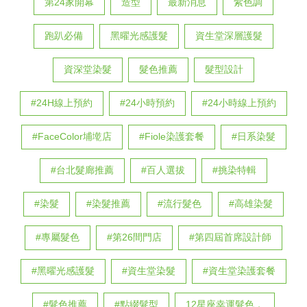
第24家開幕
造型
最新消息
紫色調
跑趴必備
黑曜光感護髮
資生堂深層護髮
資深堂染髮
髮色推薦
髮型設計
#24H線上預約
#24小時預約
#24小時線上預約
#FaceColor埔墘店
#Fiole染護套餐
#日系染髮
#台北髮廊推薦
#百人選拔
#挑染特輯
#染髮
#染髮推薦
#流行髮色
#高雄染髮
#專屬髮色
#第26間門店
#第四屆首席設計師
#黑曜光感護髮
#資生堂染髮
#資生堂染護套餐
#髮色推薦
#點綴髮型
12星座幸運髮色，