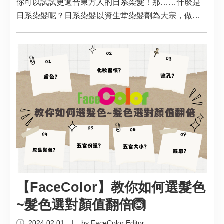
你可以試試更適合東方人的日系染髮！那……什麼是
日系染髮呢？日系染髮以資生堂染髮劑為大宗，做為
日系染髮TOP1的資生堂染髮劑專為東方人髮質設計，
顏色選擇多樣，且更襯亞洲人膚色，是染髮入門的最
佳染劑首選！
【FaceColor】教你如何選髮色
~髮色選對顏值翻倍🙆
2024.02.01
|
by FaceColor Editor