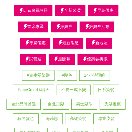
Line會員註冊
全新裝潢
早鳥優惠
首席專屬
振興券
振興券活動
專屬優惠
最新消息
新地址
試營運
慶開幕
優惠卷折抵
#資生堂染髮
#髮色
24小時預約
FaceColor聊聊天
不要一成不變
日系染髮
台北品牌首選
台北染髮
男士髮型
染髮推薦
秋冬髮色
海莉思
高雄染髮
專業染髮