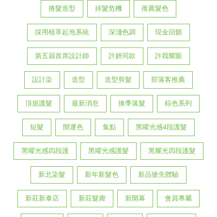
捲髮造型
掉髮危機
推薦髮色
採用植萃起泡系統
深淺色調
現金回饋
第五屆首席設計師
許妍同款
許我耀眼
設計染
造型
造型剪髮
部落客推薦
頂規護髮
最新消息
換季落髮
棕色系列
短髮
開運色
集點
黑曜光感4段護髮
黑曜光感四段護
黑曜光感護髮
黑耀光四段護髮
新北染髮
新年新髮色
新品搶先體驗
新莊新泰店
新莊髮廊
新開幕
會員專屬