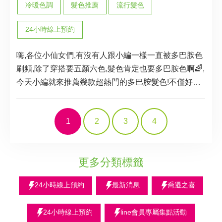
冷暖色調
髮色推薦
流行髮色
24小時線上預約
嗨,各位小仙女們,有沒有人跟小編一樣一直被多巴胺色
刷頻,除了穿搭要五顏六色,髮色肯定也要多巴胺色啊🌈,
今天小編就來推薦幾款超熱門的多巴胺髮色!不僅好配
穿搭,顏值也是杠杠的!染完膚色直接白三階,想要增加回
頭率的小仙女們一定要試試這幾款多巴胺髮色!😍
1
2
3
4
更多分類標籤
24小時線上預約
最新消息
喬遷之喜
24小時線上預約
line會員專屬集點活動