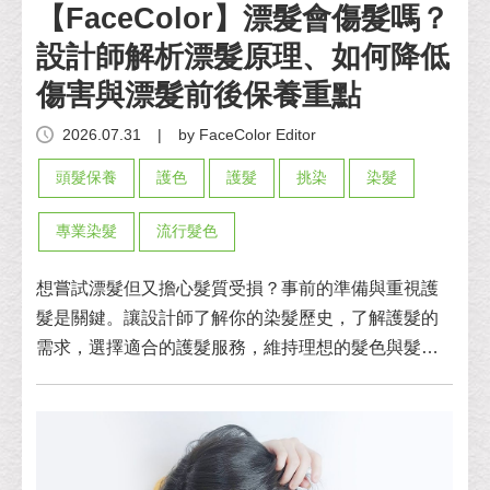
【FaceColor】漂髮會傷髮嗎？
設計師解析漂髮原理、如何降低
傷害與漂髮前後保養重點
2026.07.31
|
by FaceColor Editor
頭髮保養
護色
護髮
挑染
染髮
專業染髮
流行髮色
想嘗試漂髮但又擔心髮質受損？事前的準備與重視護
髮是關鍵。讓設計師了解你的染髮歷史，了解護髮的
需求，選擇適合的護髮服務，維持理想的髮色與髮
質。