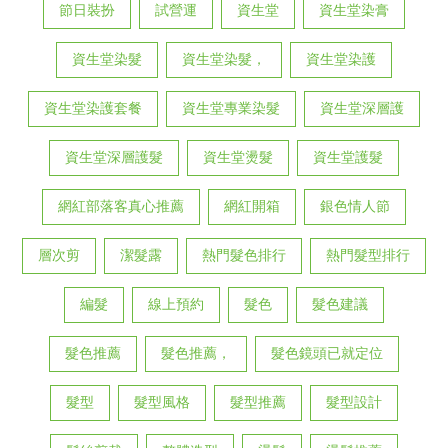
節日裝扮
試營運
資生堂
資生堂染膏
資生堂染髮
資生堂染髮，
資生堂染護
資生堂染護套餐
資生堂專業染髮
資生堂深層護
資生堂深層護髮
資生堂燙髮
資生堂護髮
網紅部落客真心推薦
網紅開箱
銀色情人節
層次剪
潔髮露
熱門髮色排行
熱門髮型排行
編髮
線上預約
髮色
髮色建議
髮色推薦
髮色推薦，
髮色鏡頭已就定位
髮型
髮型風格
髮型推薦
髮型設計