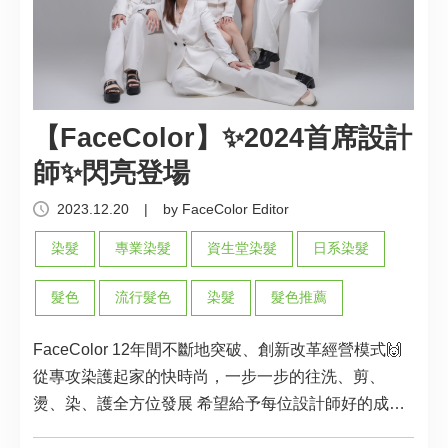
【FaceColor】✨2024首席設計
師✨閃亮登場
2023.12.20
|
by FaceColor Editor
染髮
專業染髮
資生堂染髮
日系染髮
髮色
流行髮色
染髮
髮色推薦
FaceColor 12年間不斷地突破、創新改革經營模式🙌
從專攻染護起家的快時尚，一步一步的往洗、剪、
燙、染、護全方位發展 希望給予每位設計師好的成長
環境，進而給予每位客人舒適又專業的服務💓