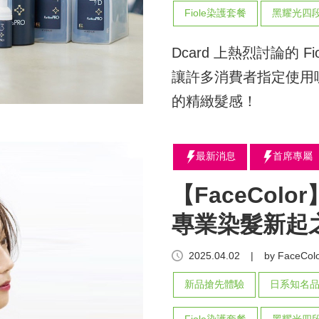
Fiole染護套餐
黑耀光四
Dcard 上熱烈討論的 
讓許多消費者指定使用
的精緻髮感！
最新消息
首席專屬
【FaceCol
專業染髮新起
2025.04.02
|
by FaceColo
新品搶先體驗
日系知名