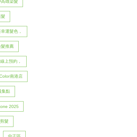
#高雄染髮
護髮
座幸運髮色，
6染髮推薦
時線上預約，
eColor南港店
會員集點
tone 2025
剪髮
中正區