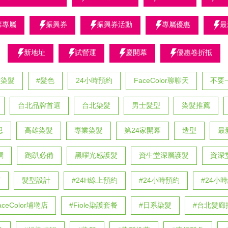
席專屬
振興券
振興券活動
專屬優惠
最
新地址
試營運
慶開幕
優惠卷折抵
堂染髮
#髮色
24小時預約
FaceColor聊聊天
不要
台北品牌首選
台北染髮
男士髮型
染髮推薦
思
高雄染髮
專業染髮
第24家開幕
造型
最
調
跑趴必備
黑曜光感護髮
資生堂深層護髮
資深
薦
髮型設計
#24H線上預約
#24小時預約
#24小
aceColor埔墘店
#Fiole染護套餐
#日系染髮
#台北髮廊