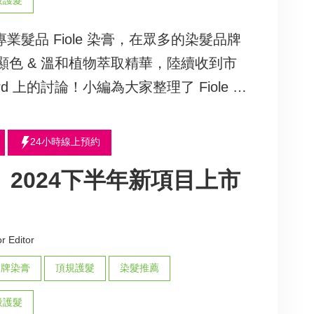
段護髮
日本專業髮品 Fiole 染膏，在眾多的染髮品牌
色 & 溫和植物萃取精華，陸續收到市
d 上的討論！小編為大家整理了 Fiole 染
24小時線上預約
or】2024下半年新項目上市
r Editor
品牌染膏
頂規護髮
染髮推薦
段護髮