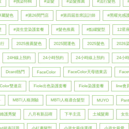
拔
#挑染特輯
#染髮
#染髮推薦
#流行髮色
專屬髮色
#第26間門店
#第四屆首席設計師
#黑曜光感
髮
#資生堂染護套餐
#髮色推薦
#點綴髮型
12星
流行
2025推薦髮色
2025開運色
2025髮色
202
24H線上預約
24小時預約
24小時線上預約
24小
Dcard熱門
FaceColor天母德東店
Fac
FaceColor
eColor雙連店
Fiole出色染護套餐
Fiole染護套餐
line
格
MBTI人格測驗
MBTI人格適合髮型
MUYO
Pan
維護秀髮
八月有新品唷
下半主流
土城髮廊
女生
rd超夯話題
小紅書髮型
小資女最佳選擇
小資女最愛