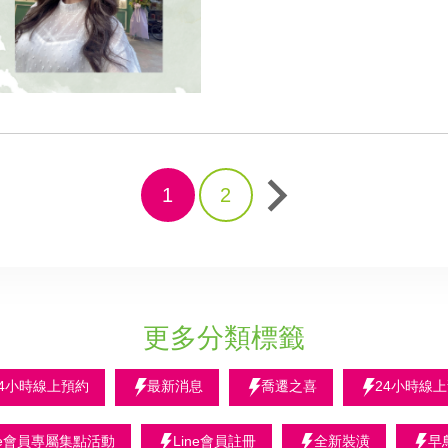
1
2
更多分類標籤
24小時線上預約
最新消息
喬遷之喜
24小時線
ine會員專屬集點活動
Line會員註冊
全新裝潢
早