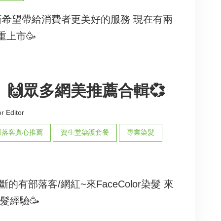
斷創新希望帶給消費者更美好的服務 現在有兩
上市🥳
or】🙌眾多網美推薦合輯💞
r Editor
部落客真心推薦
資生堂染護套餐
專業染髮
的有部落客/網紅~來FaceColor染髮 來
髮經驗🥳