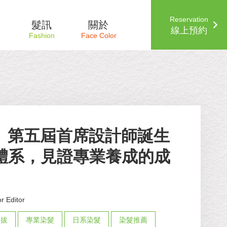
Reservation
髮訊
關於
線上預約
or】第五屆首席設計師誕生
體系，見證專業養成的成
r Editor
選拔
專業染髮
日系染髮
染髮推薦