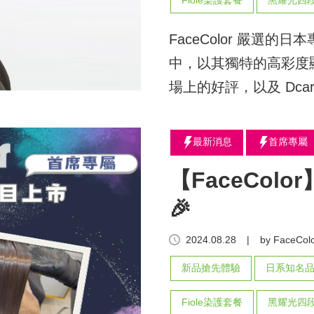
Fiole染護套餐
黑耀光四
FaceColor 嚴選的
中，以其獨特的高彩度顯
場上的好評，以及 Dcar
劑的四大重點！
最新消息
首席專屬
【FaceCol
🎉
2024.08.28
|
by FaceColo
新品搶先體驗
日系知名
Fiole染護套餐
黑耀光四