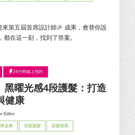
olor迎來第五屆首席設計師🎉 成果，會替你說
，都在這一刻，找到了答案。
24小時線上預約
or】黑曜光感4段護髮：打造
與健康
r Editor
品牌染膏
頂規護髮
染髮推薦