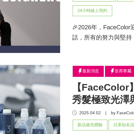
24小時線上預約
🎉2026年，FaceC
話，所有的努力與堅持
最新消息
首席專屬
【FaceCol
秀髮極致光澤
2025.04.02
|
by FaceColo
新品搶先體驗
日系知名