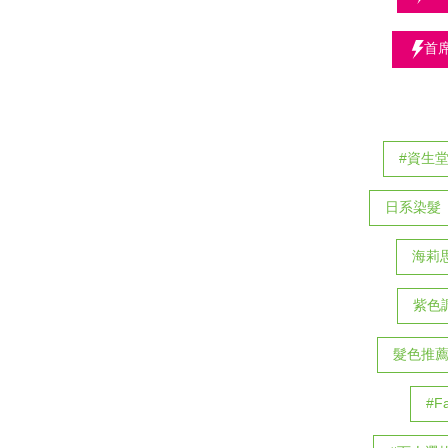
首
#資生
日系染髮
海莉
紫色
髮色推
#F