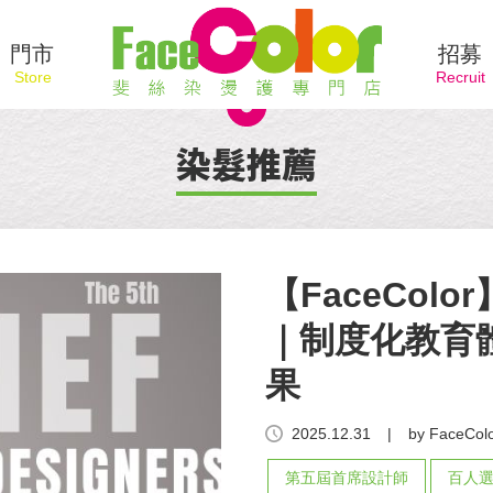
門市
招募
染髮推薦
【FaceCol
｜制度化教育
果
2025.12.31
|
by FaceColo
第五屆首席設計師
百人