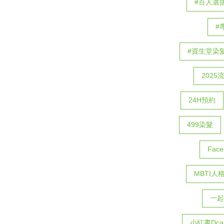
#百人選
#
#資生堂染
2025
24H預約
499染髮
Fac
MBTI人
一起
小紅書Dca