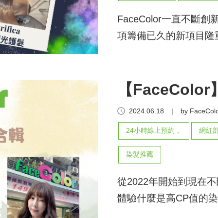
FaceColor一直不
項籌備已久的新項目隆重
【FaceCol
2024.06.18
|
by FaceColo
24小時線上預約，
網紅
染髮推薦
從2022年開始到現在不斷
體驗什麼是高CP值的染