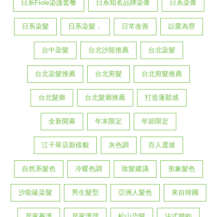
日系Fiole染護套餐
日系知名品牌染膏
日系染膏
日系染髮
日系染髮，
日常改善
以愛為營
台中染髮
台北沙龍推薦
台北染髮
台北染髮推薦
台北剪髮
台北剪髮推薦
台北髮廊
台北髮廊推薦
打造蓬鬆感
全新開幕
年末限定
年節限定
江子翠店新樣貌
灰色調
百人選拔
自然系髮色
冷暖色調
妝髮建議
形象髮色
沙龍級染髮
男生髮型
亞洲人髮色
來自韓國
居家養護
居家護理
松山染髮
法式簡約