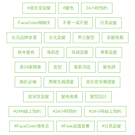
#資生堂染髮
#髮色
24小時預約
FaceColor聊聊天
不要一成不變
日系染髮
台北品牌首選
台北染髮
男士髮型
染髮推薦
秋冬髮色
海莉思
高雄染髮
專業染髮
第24家開幕
造型
最新消息
紫色調
跑趴必備
黑曜光感護髮
資生堂深層護髮
資深堂染髮
髮色推薦
髮型設計
#24H線上預約
#24小時預約
#24小時線上預約
#FaceColor埔墘店
#Fiole染護套餐
#日系染髮