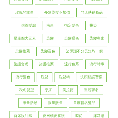
玫瑰的故事
長髮染髮不加價
門店熱銷商品
信義髮廊
南昌
指定髮色
挑染
星座四大元素
染髮
染髮退色
染髮專家
染髮推薦
染髮褪色
染燙護不分長短均一價
染護套餐
染護推薦
流行色系
流行時事
流行髮色
洗髮
洗髮精
洗頭錯誤習慣
秋冬髮型
穿搭
美拉德
重磅聯名
限量活動
限量販售
首度聯名髮品
首席設計師
夏日頭皮養護
時尚
海莉思