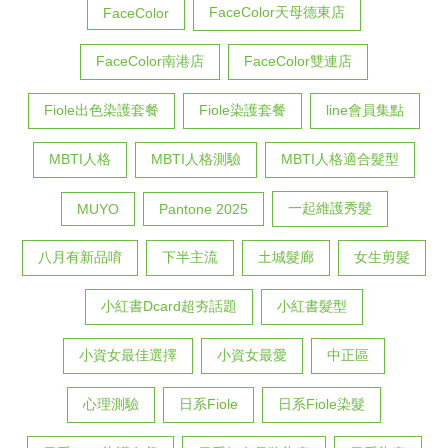
FaceColor天母德東店
FaceColor
FaceColor南港店
FaceColor雙連店
Fiole出色染護套餐
Fiole染護套餐
line會員集點
MBTI人格
MBTI人格測驗
MBTI人格適合髮型
一起維護秀髮
MUYO
Pantone 2025
八月有新品唷
下半主流
土城髮廊
女生剪髮
小紅書Dcard超夯話題
小紅書髮型
小資女最佳選擇
小資女最愛
中正區
心理測驗
日系Fiole
日系Fiole染髮