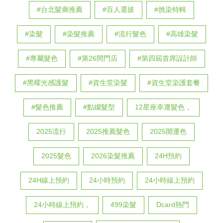
#台北髮廊推薦
#百人選拔
#挑染特輯
#染髮
#染髮推薦
#流行髮色
#高雄染髮
#專屬髮色
#第26間門店
#第四屆首席設計師
#黑曜光感護髮
#資生堂染髮
#資生堂染護套餐
#髮色推薦
#點綴髮型
12星座幸運髮色，
2025流行
2025推薦髮色
2025開運色
2025髮色
2026染髮推薦
24H預約
24H線上預約
24小時預約
24小時線上預約
24小時線上預約，
499染髮
Dcard熱門