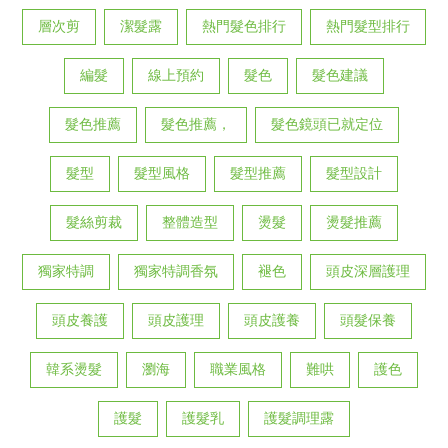
層次剪
潔髮露
熱門髮色排行
熱門髮型排行
編髮
線上預約
髮色
髮色建議
髮色推薦
髮色推薦，
髮色鏡頭已就定位
髮型
髮型風格
髮型推薦
髮型設計
髮絲剪裁
整體造型
燙髮
燙髮推薦
獨家特調
獨家特調香氛
褪色
頭皮深層護理
頭皮養護
頭皮護理
頭皮護養
頭髮保養
韓系燙髮
瀏海
職業風格
難哄
護色
護髮
護髮乳
護髮調理露