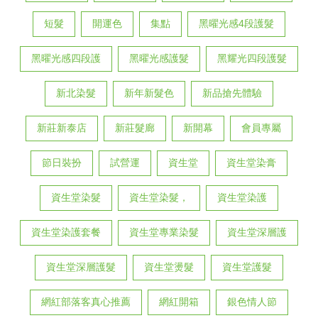
短髮
開運色
集點
黑曜光感4段護髮
黑曜光感四段護
黑曜光感護髮
黑耀光四段護髮
新北染髮
新年新髮色
新品搶先體驗
新莊新泰店
新莊髮廊
新開幕
會員專屬
節日裝扮
試營運
資生堂
資生堂染膏
資生堂染髮
資生堂染髮，
資生堂染護
資生堂染護套餐
資生堂專業染髮
資生堂深層護
資生堂深層護髮
資生堂燙髮
資生堂護髮
網紅部落客真心推薦
網紅開箱
銀色情人節