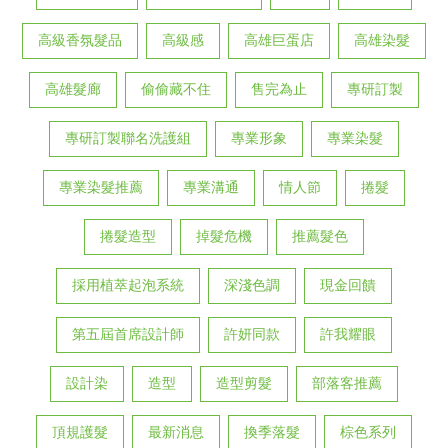
高級香氛髮品
高級感
高雄巨蛋店
高雄染髮
高雄髮廊
偷偷藏不住
售完為止
專研訂製
專研訂製聯名洗護組
專業形象
專業染髮
專業染髮推薦
專業溝通
情人節
捲髮
捲髮造型
掉髮危機
推薦髮色
採用植萃起泡系統
深淺色調
現金回饋
第五屆首席設計師
許妍同款
許我耀眼
設計染
造型
造型剪髮
部落客推薦
頂規護髮
最新消息
換季落髮
棕色系列