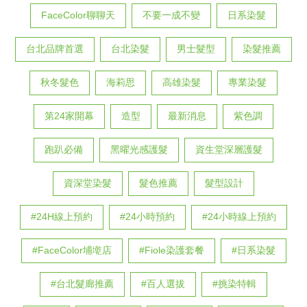
FaceColor聊聊天
不要一成不變
日系染髮
台北品牌首選
台北染髮
男士髮型
染髮推薦
秋冬髮色
海莉思
高雄染髮
專業染髮
第24家開幕
造型
最新消息
紫色調
跑趴必備
黑曜光感護髮
資生堂深層護髮
資深堂染髮
髮色推薦
髮型設計
#24H線上預約
#24小時預約
#24小時線上預約
#FaceColor埔墘店
#Fiole染護套餐
#日系染髮
#台北髮廊推薦
#百人選拔
#挑染特輯