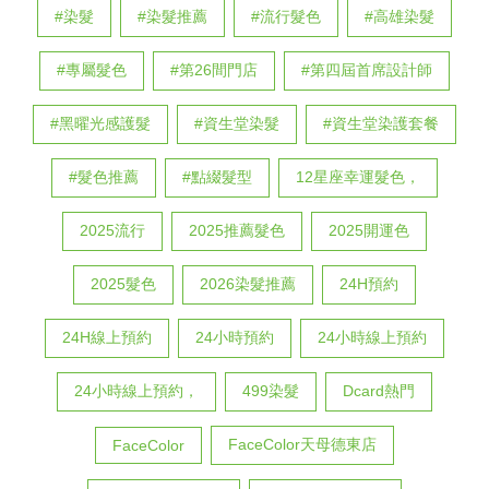
#染髮
#染髮推薦
#流行髮色
#高雄染髮
#專屬髮色
#第26間門店
#第四屆首席設計師
#黑曜光感護髮
#資生堂染髮
#資生堂染護套餐
#髮色推薦
#點綴髮型
12星座幸運髮色，
2025流行
2025推薦髮色
2025開運色
2025髮色
2026染髮推薦
24H預約
24H線上預約
24小時預約
24小時線上預約
24小時線上預約，
499染髮
Dcard熱門
FaceColor天母德東店
FaceColor