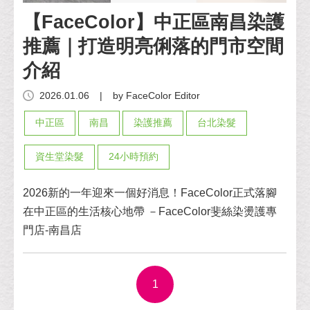
【FaceColor】中正區南昌染護
推薦｜打造明亮俐落的門市空間
介紹
2026.01.06
|
by FaceColor Editor
中正區
南昌
染護推薦
台北染髮
資生堂染髮
24小時預約
2026新的一年迎來一個好消息！FaceColor正式落腳
在中正區的生活核心地帶 －FaceColor斐絲染燙護專
門店-南昌店
1