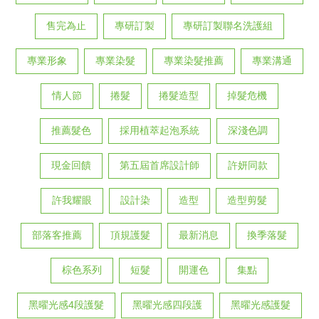
售完為止
專研訂製
專研訂製聯名洗護組
專業形象
專業染髮
專業染髮推薦
專業溝通
情人節
捲髮
捲髮造型
掉髮危機
推薦髮色
採用植萃起泡系統
深淺色調
現金回饋
第五屆首席設計師
許妍同款
許我耀眼
設計染
造型
造型剪髮
部落客推薦
頂規護髮
最新消息
換季落髮
棕色系列
短髮
開運色
集點
黑曜光感4段護髮
黑曜光感四段護
黑曜光感護髮