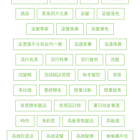
挑染
星座四大元素
染髮
染髮退色
染髮專家
染髮推薦
染髮褪色
染燙護不分長短均一價
染護套餐
染護推薦
流行色系
流行時事
流行髮色
洗髮
洗髮精
洗頭錯誤習慣
秋冬髮型
穿搭
美拉德
重磅聯名
限量活動
限量販售
首度聯名髮品
首席設計師
夏日頭皮養護
時尚
海莉思
高級香氛髮品
高級感
高雄巨蛋店
高雄染髮
高雄髮廊
偷偷藏不住