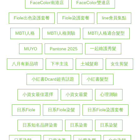
FaceColor南港店
FaceColor雙連店
Fiole出色染護套餐
Fiole染護套餐
line會員集點
MBTI人格
MBTI人格測驗
MBTI人格適合髮型
一起維護秀髮
MUYO
Pantone 2025
八月有新品唷
下半主流
土城髮廊
女生剪髮
小紅書Dcard超夯話題
小紅書髮型
小資女最佳選擇
小資女最愛
心理測驗
日系Fiole
日系Fiole染髮
日系Fiole染護套餐
日系知名品牌染膏
日系染膏
日系染髮