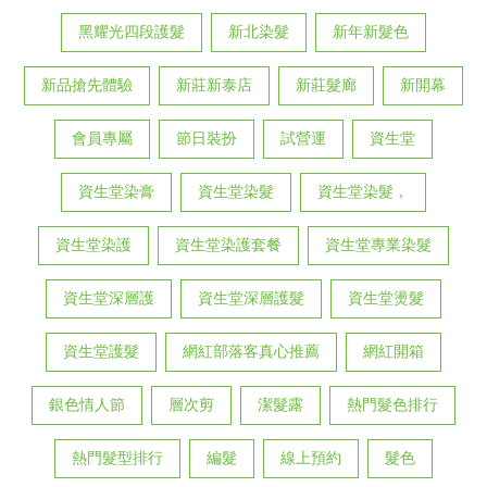
黑耀光四段護髮
新北染髮
新年新髮色
新品搶先體驗
新莊新泰店
新莊髮廊
新開幕
會員專屬
節日裝扮
試營運
資生堂
資生堂染膏
資生堂染髮
資生堂染髮，
資生堂染護
資生堂染護套餐
資生堂專業染髮
資生堂深層護
資生堂深層護髮
資生堂燙髮
資生堂護髮
網紅部落客真心推薦
網紅開箱
銀色情人節
層次剪
潔髮露
熱門髮色排行
熱門髮型排行
編髮
線上預約
髮色