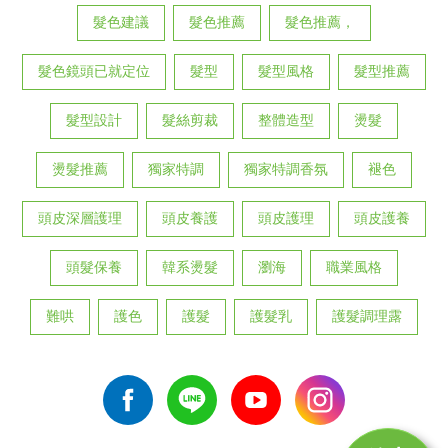
髮色建議
髮色推薦
髮色推薦，
髮色鏡頭已就定位
髮型
髮型風格
髮型推薦
髮型設計
髮絲剪裁
整體造型
燙髮
燙髮推薦
獨家特調
獨家特調香氛
褪色
頭皮深層護理
頭皮養護
頭皮護理
頭皮護養
頭髮保養
韓系燙髮
瀏海
職業風格
難哄
護色
護髮
護髮乳
護髮調理露