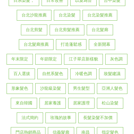
日系染髮，
日常改善
以愛為營
台中染髮
台北沙龍推薦
台北染髮
台北染髮推薦
台北剪髮
台北剪髮推薦
台北髮廊
台北髮廊推薦
打造蓬鬆感
全新開幕
年末限定
年節限定
江子翠店新樣貌
灰色調
百人選拔
自然系髮色
冷暖色調
妝髮建議
形象髮色
沙龍級染髮
男生髮型
亞洲人髮色
來自韓國
居家養護
居家護理
松山染髮
法式簡約
玫瑰的故事
長髮染髮不加價
門店熱銷商品
信義髮廊
南昌
指定髮色