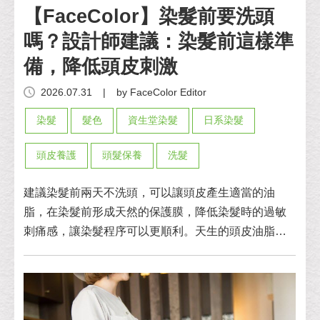
【FaceColor】染髮前要洗頭
嗎？設計師建議：染髮前這樣準
備，降低頭皮刺激
2026.07.31
|
by FaceColor Editor
染髮
髮色
資生堂染髮
日系染髮
頭皮養護
頭髮保養
洗髮
建議染髮前兩天不洗頭，可以讓頭皮產生適當的油
脂，在染髮前形成天然的保護膜，降低染髮時的過敏
刺痛感，讓染髮程序可以更順利。天生的頭皮油脂只
能算是天然的加乘防護效果，記得染前與設計師討
論，做好頭皮隔離才是重點！