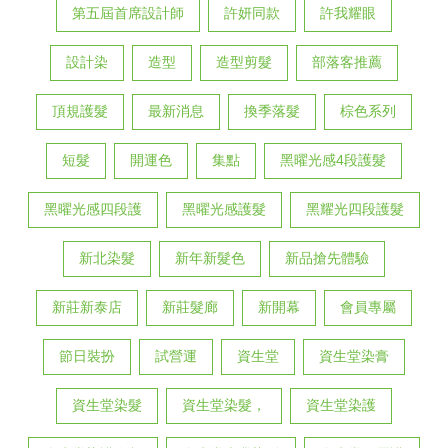
第五屆首席設計師
許妍同款
許我耀眼
設計染
造型
造型剪髮
部落客推薦
頂規護髮
最新消息
換季落髮
棕色系列
短髮
開運色
集點
黑曜光感4段護髮
黑曜光感四段護
黑曜光感護髮
黑耀光四段護髮
新北染髮
新年新髮色
新品搶先體驗
新莊新泰店
新莊髮廊
新開幕
會員專屬
節日裝扮
試營運
資生堂
資生堂染膏
資生堂染髮
資生堂染髮，
資生堂染護