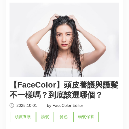
顏色選擇多樣，且更襯亞洲人膚色，是染髮入門的最
佳染劑首選！
【FaceColor】頭皮養護與護髮
不一樣嗎？到底該選哪個？
2025.10.01
|
by FaceColor Editor
頭皮養護
護髮
髮色
頭髮保養