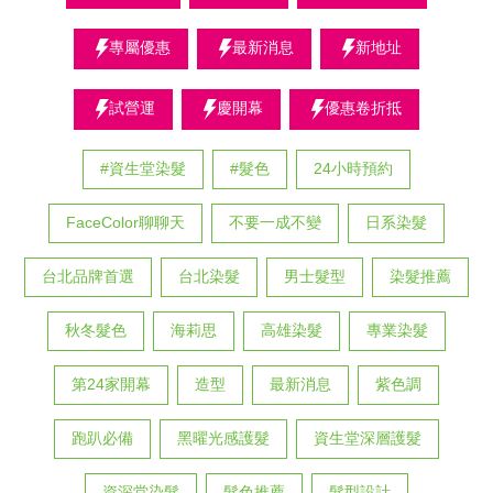
專屬優惠
最新消息
新地址
試營運
慶開幕
優惠卷折抵
#資生堂染髮
#髮色
24小時預約
FaceColor聊聊天
不要一成不變
日系染髮
台北品牌首選
台北染髮
男士髮型
染髮推薦
秋冬髮色
海莉思
高雄染髮
專業染髮
第24家開幕
造型
最新消息
紫色調
跑趴必備
黑曜光感護髮
資生堂深層護髮
資深堂染髮
髮色推薦
髮型設計