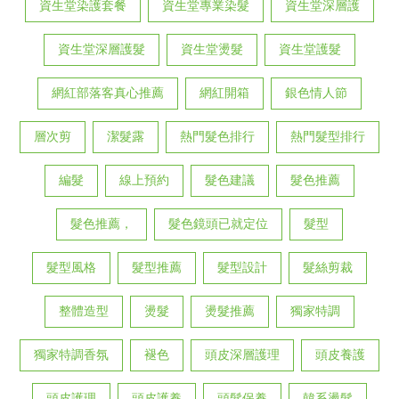
資生堂染護套餐
資生堂專業染髮
資生堂深層護
資生堂深層護髮
資生堂燙髮
資生堂護髮
網紅部落客真心推薦
網紅開箱
銀色情人節
層次剪
潔髮露
熱門髮色排行
熱門髮型排行
編髮
線上預約
髮色建議
髮色推薦
髮色推薦，
髮色鏡頭已就定位
髮型
髮型風格
髮型推薦
髮型設計
髮絲剪裁
整體造型
燙髮
燙髮推薦
獨家特調
獨家特調香氛
褪色
頭皮深層護理
頭皮養護
頭皮護理
頭皮護養
頭髮保養
韓系燙髮