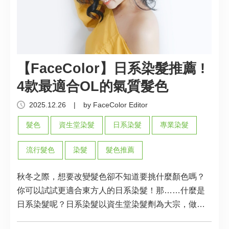
【FaceColor】日系染髮推薦 !
4款最適合OL的氣質髮色
2025.12.26
|
by FaceColor Editor
髮色
資生堂染髮
日系染髮
專業染髮
流行髮色
染髮
髮色推薦
秋冬之際，想要改變髮色卻不知道要挑什麼顏色嗎？
你可以試試更適合東方人的日系染髮！那……什麼是
日系染髮呢？日系染髮以資生堂染髮劑為大宗，做為
日系染髮TOP1的資生堂染髮劑專為東方人髮質設計，