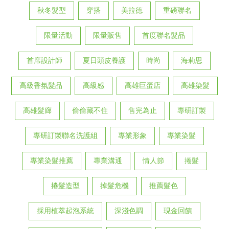
秋冬髮型
穿搭
美拉德
重磅聯名
限量活動
限量販售
首度聯名髮品
首席設計師
夏日頭皮養護
時尚
海莉思
高級香氛髮品
高級感
高雄巨蛋店
高雄染髮
高雄髮廊
偷偷藏不住
售完為止
專研訂製
專研訂製聯名洗護組
專業形象
專業染髮
專業染髮推薦
專業溝通
情人節
捲髮
捲髮造型
掉髮危機
推薦髮色
採用植萃起泡系統
深淺色調
現金回饋