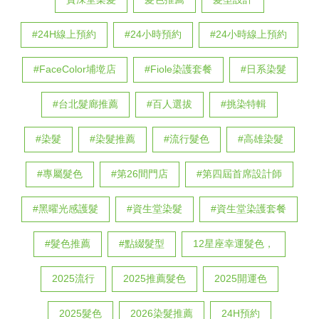
#24H線上預約
#24小時預約
#24小時線上預約
#FaceColor埔墘店
#Fiole染護套餐
#日系染髮
#台北髮廊推薦
#百人選拔
#挑染特輯
#染髮
#染髮推薦
#流行髮色
#高雄染髮
#專屬髮色
#第26間門店
#第四屆首席設計師
#黑曜光感護髮
#資生堂染髮
#資生堂染護套餐
#髮色推薦
#點綴髮型
12星座幸運髮色，
2025流行
2025推薦髮色
2025開運色
2025髮色
2026染髮推薦
24H預約