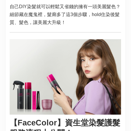
自己DIY染髮就可以輕鬆又省錢的擁有一頭美麗髮色？
細節藏在魔鬼裡，髮廊多了這3個步驟，hold住染後髮
質、髮色，讓美麗大升級！
【FaceColor】資生堂染髮護髮