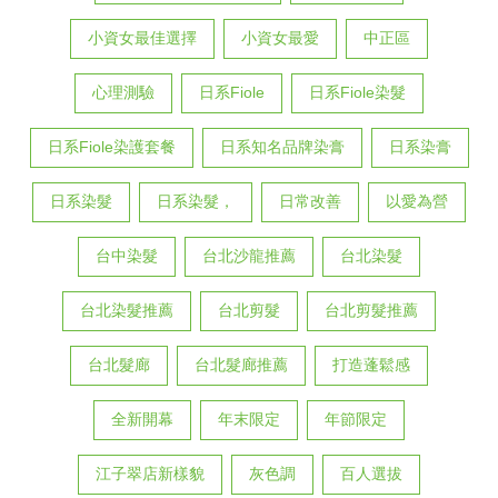
小資女最佳選擇
小資女最愛
中正區
心理測驗
日系Fiole
日系Fiole染髮
日系Fiole染護套餐
日系知名品牌染膏
日系染膏
日系染髮
日系染髮，
日常改善
以愛為營
台中染髮
台北沙龍推薦
台北染髮
台北染髮推薦
台北剪髮
台北剪髮推薦
台北髮廊
台北髮廊推薦
打造蓬鬆感
全新開幕
年末限定
年節限定
江子翠店新樣貌
灰色調
百人選拔