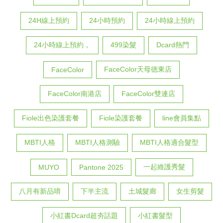
24H線上預約
24小時預約
24小時線上預約
24小時線上預約，
499染髮
Dcard熱門
FaceColor天母德東店
FaceColor
FaceColor南港店
FaceColor雙連店
Fiole出色染護套餐
Fiole染護套餐
line會員集點
MBTI人格
MBTI人格測驗
MBTI人格適合髮型
一起維護秀髮
MUYO
Pantone 2025
八月有新品唷
下半主流
土城髮廊
女生剪髮
小紅書Dcard超夯話題
小紅書髮型