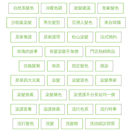
自然系髮色
冷暖色調
妝髮建議
形象髮色
沙龍級染髮
男生髮型
亞洲人髮色
來自韓國
居家養護
居家護理
松山染髮
法式簡約
玫瑰的故事
長髮染髮不加價
門店熱銷商品
信義髮廊
南昌
指定髮色
挑染
星座四大元素
染髮
染髮退色
染髮專家
染髮推薦
染髮褪色
染燙護不分長短均一價
染護套餐
染護推薦
流行色系
流行時事
流行髮色
洗髮
洗髮精
洗頭錯誤習慣