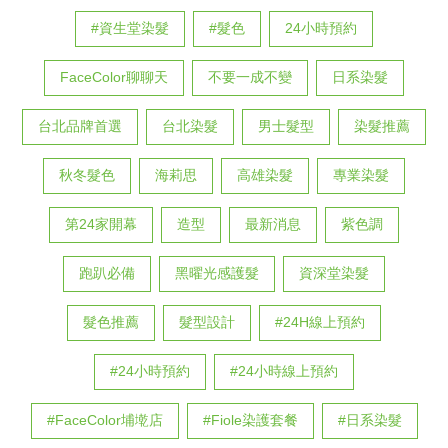
#資生堂染髮
#髮色
24小時預約
FaceColor聊聊天
不要一成不變
日系染髮
台北品牌首選
台北染髮
男士髮型
染髮推薦
秋冬髮色
海莉思
高雄染髮
專業染髮
第24家開幕
造型
最新消息
紫色調
跑趴必備
黑曜光感護髮
資深堂染髮
髮色推薦
髮型設計
#24H線上預約
#24小時預約
#24小時線上預約
#FaceColor埔墘店
#Fiole染護套餐
#日系染髮