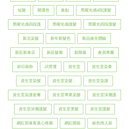
短髮
開運色
集點
黑曜光感4段護髮
黑曜光感四段護
黑曜光感護髮
黑耀光四段護髮
新北染髮
新年新髮色
新品搶先體驗
新莊新泰店
新莊髮廊
新開幕
會員專屬
節日裝扮
試營運
資生堂
資生堂染膏
資生堂染髮
資生堂染髮，
資生堂染護
資生堂染護套餐
資生堂專業染髮
資生堂深層護
資生堂深層護髮
資生堂燙髮
資生堂護髮
網紅部落客真心推薦
網紅開箱
銀色情人節