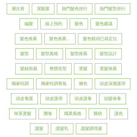
層次剪
潔髮露
熱門髮色排行
熱門髮型排行
編髮
線上預約
髮色
髮色建議
髮色推薦
髮色推薦，
髮色鏡頭已就定位
髮型
髮型風格
髮型推薦
髮型設計
髮絲剪裁
整體造型
燙髮
燙髮推薦
獨家特調
獨家特調香氛
褪色
頭皮深層護理
頭皮養護
頭皮護理
頭皮護養
頭髮保養
韓系燙髮
瀏海
職業風格
難哄
護色
護髮
護髮乳
護髮調理露