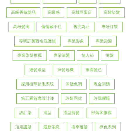
高級香氛髮品
高級感
高雄巨蛋店
高雄染髮
高雄髮廊
偷偷藏不住
售完為止
專研訂製
專研訂製聯名洗護組
專業形象
專業染髮
專業染髮推薦
專業溝通
情人節
捲髮
捲髮造型
掉髮危機
推薦髮色
採用植萃起泡系統
深淺色調
現金回饋
第五屆首席設計師
許妍同款
許我耀眼
設計染
造型
造型剪髮
部落客推薦
頂規護髮
最新消息
換季落髮
棕色系列