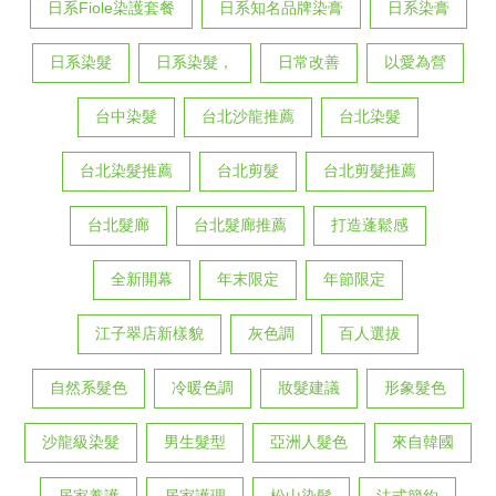
日系Fiole染護套餐
日系知名品牌染膏
日系染膏
日系染髮
日系染髮，
日常改善
以愛為營
台中染髮
台北沙龍推薦
台北染髮
台北染髮推薦
台北剪髮
台北剪髮推薦
台北髮廊
台北髮廊推薦
打造蓬鬆感
全新開幕
年末限定
年節限定
江子翠店新樣貌
灰色調
百人選拔
自然系髮色
冷暖色調
妝髮建議
形象髮色
沙龍級染髮
男生髮型
亞洲人髮色
來自韓國