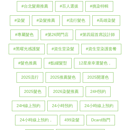
#台北髮廊推薦
#百人選拔
#挑染特輯
#染髮
#染髮推薦
#流行髮色
#高雄染髮
#專屬髮色
#第26間門店
#第四屆首席設計師
#黑曜光感護髮
#資生堂染髮
#資生堂染護套餐
#髮色推薦
#點綴髮型
12星座幸運髮色，
2025流行
2025推薦髮色
2025開運色
2025髮色
2026染髮推薦
24H預約
24H線上預約
24小時預約
24小時線上預約
24小時線上預約，
499染髮
Dcard熱門