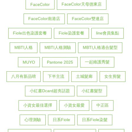
FaceColor天母德東店
FaceColor
FaceColor南港店
FaceColor雙連店
Fiole出色染護套餐
Fiole染護套餐
line會員集點
MBTI人格
MBTI人格測驗
MBTI人格適合髮型
一起維護秀髮
MUYO
Pantone 2025
八月有新品唷
下半主流
土城髮廊
女生剪髮
小紅書Dcard超夯話題
小紅書髮型
小資女最佳選擇
小資女最愛
中正區
心理測驗
日系Fiole
日系Fiole染髮