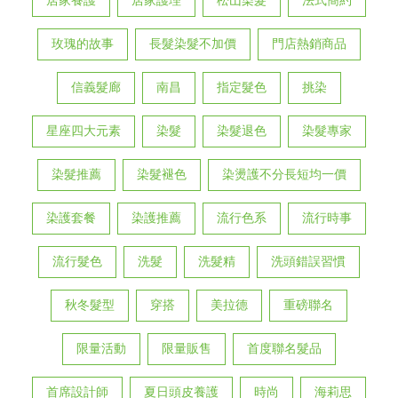
居家養護
居家護理
松山染髮
法式簡約
玫瑰的故事
長髮染髮不加價
門店熱銷商品
信義髮廊
南昌
指定髮色
挑染
星座四大元素
染髮
染髮退色
染髮專家
染髮推薦
染髮褪色
染燙護不分長短均一價
染護套餐
染護推薦
流行色系
流行時事
流行髮色
洗髮
洗髮精
洗頭錯誤習慣
秋冬髮型
穿搭
美拉德
重磅聯名
限量活動
限量販售
首度聯名髮品
首席設計師
夏日頭皮養護
時尚
海莉思