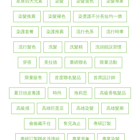
星座四大元素
染髮
染髮退色
染髮專家
染髮推薦
染髮褪色
染燙護不分長短均一價
染護套餐
染護推薦
流行色系
流行時事
流行髮色
洗髮
洗髮精
洗頭錯誤習慣
穿搭
美拉德
重磅聯名
限量活動
限量販售
首度聯名髮品
首席設計師
夏日頭皮養護
時尚
海莉思
高級香氛髮品
高級感
高雄巨蛋店
高雄染髮
高雄髮廊
偷偷藏不住
售完為止
專研訂製
專研訂製聯名洗護組
專業形象
專業染髮