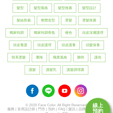
髮型
髮型風格
髮型推薦
髮型設計
髮絲剪裁
整體造型
燙髮
燙髮推薦
獨家特調
獨家特調香氛
褪色
頭皮深層護理
頭皮養護
頭皮護理
頭皮護養
頭髮保養
韓系燙髮
瀏海
職業風格
難哄
護色
護髮
護髮乳
護髮調理露
線上
© 2020 Face Color. All Right Reserved.
服務
|
首席設計師
|
門市
|
預約
|
FAQ
|
髮訊
|
品牌
|
招募
|
首頁
預約