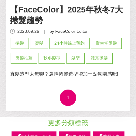
【FaceColor】2025年秋冬7大
捲髮趨勢
2023.09.26
|
by FaceColor Editor
捲髮
燙髮
24小時線上預約
資生堂燙髮
燙髮推薦
秋冬髮型
髮型
韓系燙髮
直髮造型太無聊？選擇捲髮造型增加一點氛圍感吧!
1
更多分類標籤