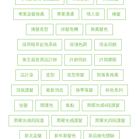
專業染髮推薦
專業溝通
情人節
捲髮
捲髮造型
掉髮危機
推薦髮色
採用植萃起泡系統
深淺色調
現金回饋
第五屆首席設計師
許妍同款
許我耀眼
設計染
造型
造型剪髮
部落客推薦
頂規護髮
最新消息
換季落髮
棕色系列
短髮
開運色
集點
黑曜光感4段護髮
黑曜光感四段護
黑曜光感護髮
黑耀光四段護髮
新北染髮
新年新髮色
新品搶先體驗