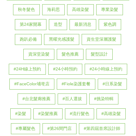
秋冬髮色
海莉思
高雄染髮
專業染髮
第24家開幕
造型
最新消息
紫色調
跑趴必備
黑曜光感護髮
資生堂深層護髮
資深堂染髮
髮色推薦
髮型設計
#24H線上預約
#24小時預約
#24小時線上預約
#FaceColor埔墘店
#Fiole染護套餐
#日系染髮
#台北髮廊推薦
#百人選拔
#挑染特輯
#染髮
#染髮推薦
#流行髮色
#高雄染髮
#專屬髮色
#第26間門店
#第四屆首席設計師