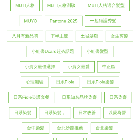
MBTI人格
MBTI人格測驗
MBTI人格適合髮型
一起維護秀髮
MUYO
Pantone 2025
八月有新品唷
下半主流
土城髮廊
女生剪髮
小紅書Dcard超夯話題
小紅書髮型
小資女最佳選擇
小資女最愛
中正區
心理測驗
日系Fiole
日系Fiole染髮
日系Fiole染護套餐
日系知名品牌染膏
日系染膏
日系染髮
日系染髮，
日常改善
以愛為營
台中染髮
台北沙龍推薦
台北染髮