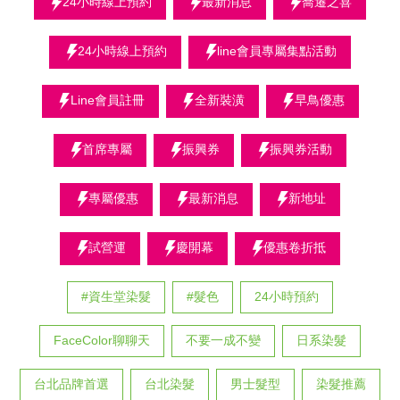
24小時線上預約
最新消息
喬遷之喜
24小時線上預約
line會員專屬集點活動
Line會員註冊
全新裝潢
早鳥優惠
首席專屬
振興券
振興券活動
專屬優惠
最新消息
新地址
試營運
慶開幕
優惠卷折抵
#資生堂染髮
#髮色
24小時預約
FaceColor聊聊天
不要一成不變
日系染髮
台北品牌首選
台北染髮
男士髮型
染髮推薦