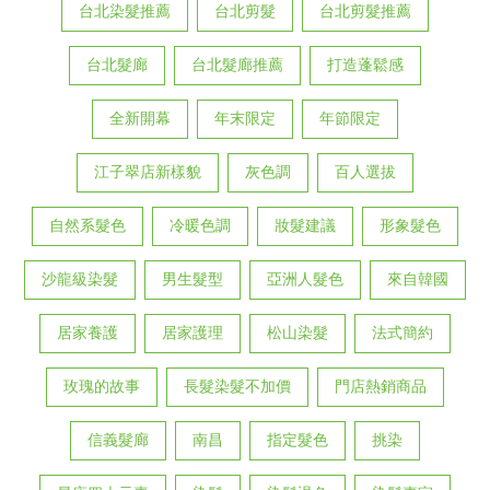
台北染髮推薦
台北剪髮
台北剪髮推薦
台北髮廊
台北髮廊推薦
打造蓬鬆感
全新開幕
年末限定
年節限定
江子翠店新樣貌
灰色調
百人選拔
自然系髮色
冷暖色調
妝髮建議
形象髮色
沙龍級染髮
男生髮型
亞洲人髮色
來自韓國
居家養護
居家護理
松山染髮
法式簡約
玫瑰的故事
長髮染髮不加價
門店熱銷商品
信義髮廊
南昌
指定髮色
挑染