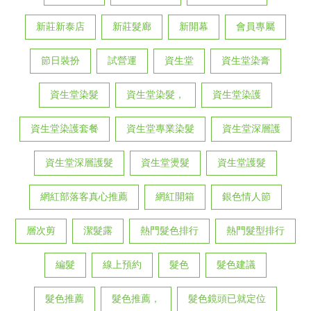
新莊新泰店
新莊髮廊
新開幕
會員專屬
節日裝扮
試營運
資生堂
資生堂染膏
資生堂染髮
資生堂染髮，
資生堂染護
資生堂染護套餐
資生堂專業染髮
資生堂深層護
資生堂深層護髮
資生堂燙髮
資生堂護髮
網紅部落客真心推薦
網紅開箱
銀色情人節
層次剪
潔髮露
熱門髮色排行
熱門髮型排行
編髮
線上預約
髮色
髮色建議
髮色推薦
髮色推薦，
髮色鏡頭已就定位