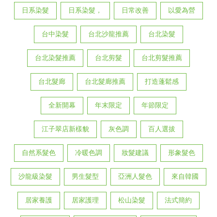
日系染髮
日系染髮，
日常改善
以愛為營
台中染髮
台北沙龍推薦
台北染髮
台北染髮推薦
台北剪髮
台北剪髮推薦
台北髮廊
台北髮廊推薦
打造蓬鬆感
全新開幕
年末限定
年節限定
江子翠店新樣貌
灰色調
百人選拔
自然系髮色
冷暖色調
妝髮建議
形象髮色
沙龍級染髮
男生髮型
亞洲人髮色
來自韓國
居家養護
居家護理
松山染髮
法式簡約