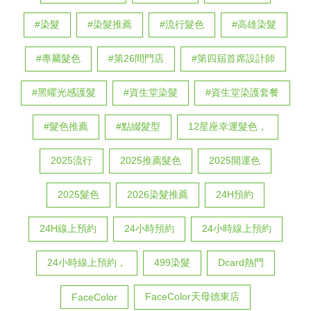
#染髮
#染髮推薦
#流行髮色
#高雄染髮
#專屬髮色
#第26間門店
#第四屆首席設計師
#黑曜光感護髮
#資生堂染髮
#資生堂染護套餐
#髮色推薦
#點綴髮型
12星座幸運髮色，
2025流行
2025推薦髮色
2025開運色
2025髮色
2026染髮推薦
24H預約
24H線上預約
24小時預約
24小時線上預約
24小時線上預約，
499染髮
Dcard熱門
FaceColor天母德東店
FaceColor