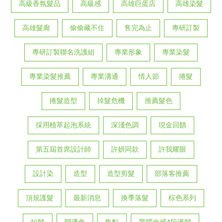
高級香氛髮品
高級感
高雄巨蛋店
高雄染髮
高雄髮廊
偷偷藏不住
售完為止
專研訂製
專研訂製聯名洗護組
專業形象
專業染髮
專業染髮推薦
專業溝通
情人節
捲髮
捲髮造型
掉髮危機
推薦髮色
採用植萃起泡系統
深淺色調
現金回饋
第五屆首席設計師
許妍同款
許我耀眼
設計染
造型
造型剪髮
部落客推薦
頂規護髮
最新消息
換季落髮
棕色系列