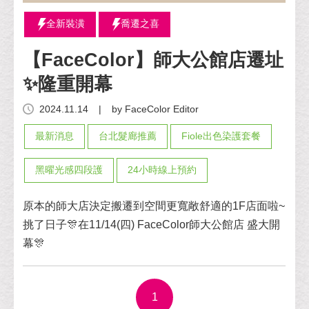
全新裝潢
喬遷之喜
【FaceColor】師大公館店遷址
✨隆重開幕
2024.11.14
|
by FaceColor Editor
最新消息
台北髮廊推薦
Fiole出色染護套餐
黑曜光感四段護
24小時線上預約
原本的師大店決定搬遷到空間更寬敞舒適的1F店面啦~
挑了日子🎊在11/14(四) FaceColor師大公館店 盛大開
幕🎊
1