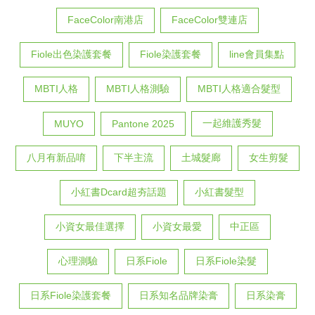
FaceColor南港店
FaceColor雙連店
Fiole出色染護套餐
Fiole染護套餐
line會員集點
MBTI人格
MBTI人格測驗
MBTI人格適合髮型
一起維護秀髮
MUYO
Pantone 2025
八月有新品唷
下半主流
土城髮廊
女生剪髮
小紅書Dcard超夯話題
小紅書髮型
小資女最佳選擇
小資女最愛
中正區
心理測驗
日系Fiole
日系Fiole染髮
日系Fiole染護套餐
日系知名品牌染膏
日系染膏