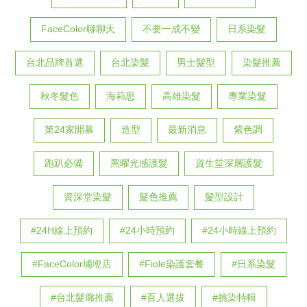
FaceColor聊聊天
不要一成不變
日系染髮
台北品牌首選
台北染髮
男士髮型
染髮推薦
秋冬髮色
海莉思
高雄染髮
專業染髮
第24家開幕
造型
最新消息
紫色調
跑趴必備
黑曜光感護髮
資生堂深層護髮
資深堂染髮
髮色推薦
髮型設計
#24H線上預約
#24小時預約
#24小時線上預約
#FaceColor埔墘店
#Fiole染護套餐
#日系染髮
#台北髮廊推薦
#百人選拔
#挑染特輯