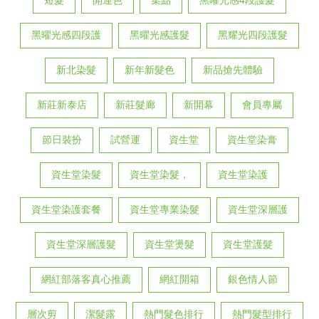
短髮
開運色
集點
黑曜光感4段護髮
黑曜光感四段護
黑曜光感護髮
黑耀光四段護髮
新北染髮
新年新髮色
新品搶先體驗
新莊新泰店
新莊髮廊
新開幕
會員專屬
節日裝扮
試營運
資生堂
資生堂染膏
資生堂染髮
資生堂染髮，
資生堂染護
資生堂染護套餐
資生堂專業染髮
資生堂深層護
資生堂深層護髮
資生堂燙髮
資生堂護髮
網紅部落客真心推薦
網紅開箱
銀色情人節
層次剪
潔髮露
熱門髮色排行
熱門髮型排行