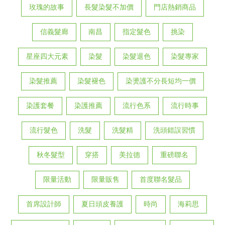
玫瑰的故事
長髮染髮不加價
門店熱銷商品
信義髮廊
南昌
指定髮色
挑染
星座四大元素
染髮
染髮退色
染髮專家
染髮推薦
染髮褪色
染燙護不分長短均一價
染護套餐
染護推薦
流行色系
流行時事
流行髮色
洗髮
洗髮精
洗頭錯誤習慣
秋冬髮型
穿搭
美拉德
重磅聯名
限量活動
限量販售
首度聯名髮品
首席設計師
夏日頭皮養護
時尚
海莉思