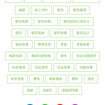
編髮
線上預約
髮色
髮色建議
髮色推薦
髮色推薦，
髮色鏡頭已就定位
髮型
髮型風格
髮型推薦
髮型設計
髮絲剪裁
整體造型
燙髮
燙髮推薦
獨家特調
獨家特調香氛
褪色
頭皮深層護理
頭皮養護
頭皮護理
頭皮護養
頭髮保養
韓系燙髮
瀏海
職業風格
難哄
護色
護髮
護髮乳
護髮調理露