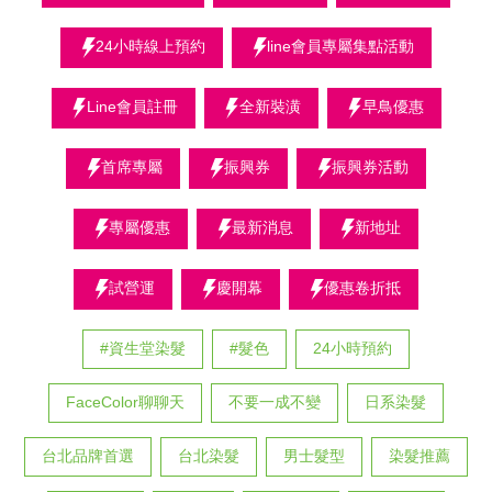
24小時線上預約
line會員專屬集點活動
Line會員註冊
全新裝潢
早鳥優惠
首席專屬
振興券
振興券活動
專屬優惠
最新消息
新地址
試營運
慶開幕
優惠卷折抵
#資生堂染髮
#髮色
24小時預約
FaceColor聊聊天
不要一成不變
日系染髮
台北品牌首選
台北染髮
男士髮型
染髮推薦