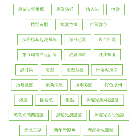
專業染髮推薦
專業溝通
情人節
捲髮
捲髮造型
掉髮危機
推薦髮色
採用植萃起泡系統
深淺色調
現金回饋
第五屆首席設計師
許妍同款
許我耀眼
設計染
造型
造型剪髮
部落客推薦
頂規護髮
最新消息
換季落髮
棕色系列
短髮
開運色
集點
黑曜光感4段護髮
黑曜光感四段護
黑曜光感護髮
黑耀光四段護髮
新北染髮
新年新髮色
新品搶先體驗