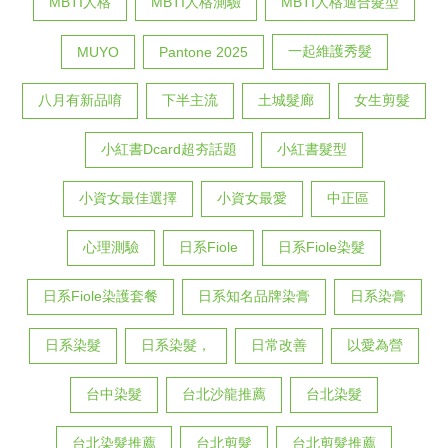
MBTI人格
MBTI人格測驗
MBTI人格適合髮型
一起維護秀髮
MUYO
Pantone 2025
八月有新品唷
下半主流
土城髮廊
女生剪髮
小紅書Dcard超夯話題
小紅書髮型
小資女最佳選擇
小資女最愛
中正區
心理測驗
日系Fiole
日系Fiole染髮
日系Fiole染護套餐
日系知名品牌染膏
日系染膏
日系染髮
日系染髮，
日常改善
以愛為營
台中染髮
台北沙龍推薦
台北染髮
台北染髮推薦
台北剪髮
台北剪髮推薦