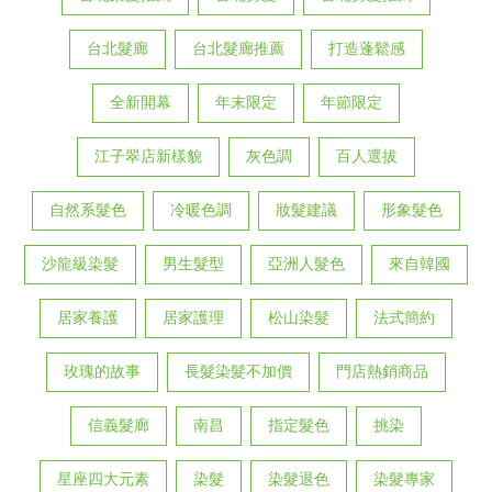
台北髮廊
台北髮廊推薦
打造蓬鬆感
全新開幕
年末限定
年節限定
江子翠店新樣貌
灰色調
百人選拔
自然系髮色
冷暖色調
妝髮建議
形象髮色
沙龍級染髮
男生髮型
亞洲人髮色
來自韓國
居家養護
居家護理
松山染髮
法式簡約
玫瑰的故事
長髮染髮不加價
門店熱銷商品
信義髮廊
南昌
指定髮色
挑染
星座四大元素
染髮
染髮退色
染髮專家