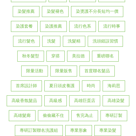
染髮推薦
染髮褪色
染燙護不分長短均一價
染護套餐
染護推薦
流行色系
流行時事
流行髮色
洗髮
洗髮精
洗頭錯誤習慣
秋冬髮型
穿搭
美拉德
重磅聯名
限量活動
限量販售
首度聯名髮品
首席設計師
夏日頭皮養護
時尚
海莉思
高級香氛髮品
高級感
高雄巨蛋店
高雄染髮
高雄髮廊
偷偷藏不住
售完為止
專研訂製
專研訂製聯名洗護組
專業形象
專業染髮