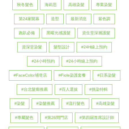
秋冬髮色
海莉思
高雄染髮
專業染髮
第24家開幕
造型
最新消息
紫色調
跑趴必備
黑曜光感護髮
資生堂深層護髮
資深堂染髮
髮型設計
#24H線上預約
#24小時預約
#24小時線上預約
#FaceColor埔墘店
#Fiole染護套餐
#日系染髮
#台北髮廊推薦
#百人選拔
#挑染特輯
#染髮
#染髮推薦
#流行髮色
#高雄染髮
#專屬髮色
#第26間門店
#第四屆首席設計師