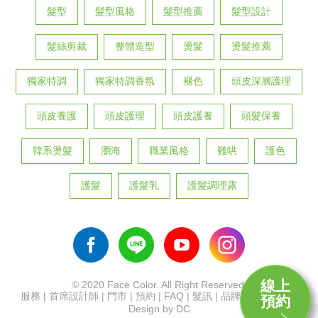
髮型
髮型風格
髮型推薦
髮型設計
髮絲剪裁
整體造型
燙髮
燙髮推薦
獨家特調
獨家特調香氛
褪色
頭皮深層護理
頭皮養護
頭皮護理
頭皮護養
頭髮保養
韓系燙髮
瀏海
職業風格
難哄
護色
護髮
護髮乳
護髮調理露
線上
© 2020 Face Color. All Right Reserved.
服務
|
首席設計師
|
門市
|
預約
|
FAQ
|
髮訊
|
品牌
|
招募
|
首頁
預約
Design by DC