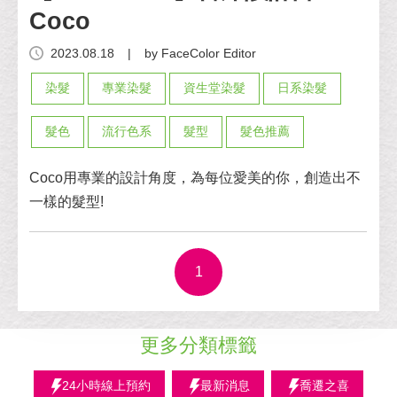
Coco
2023.08.18
|
by FaceColor Editor
染髮
專業染髮
資生堂染髮
日系染髮
髮色
流行色系
髮型
髮色推薦
Coco用專業的設計角度，為每位愛美的你，創造出不
一樣的髮型!
1
更多分類標籤
24小時線上預約
最新消息
喬遷之喜