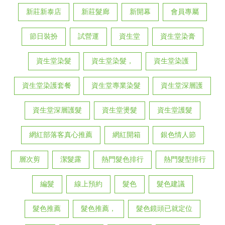
新莊新泰店
新莊髮廊
新開幕
會員專屬
節日裝扮
試營運
資生堂
資生堂染膏
資生堂染髮
資生堂染髮，
資生堂染護
資生堂染護套餐
資生堂專業染髮
資生堂深層護
資生堂深層護髮
資生堂燙髮
資生堂護髮
網紅部落客真心推薦
網紅開箱
銀色情人節
層次剪
潔髮露
熱門髮色排行
熱門髮型排行
編髮
線上預約
髮色
髮色建議
髮色推薦
髮色推薦，
髮色鏡頭已就定位