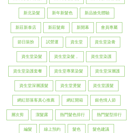
新北染髮
新年新髮色
新品搶先體驗
新莊新泰店
新莊髮廊
新開幕
會員專屬
節日裝扮
試營運
資生堂
資生堂染膏
資生堂染髮
資生堂染髮，
資生堂染護
資生堂染護套餐
資生堂專業染髮
資生堂深層護
資生堂深層護髮
資生堂燙髮
資生堂護髮
網紅部落客真心推薦
網紅開箱
銀色情人節
層次剪
潔髮露
熱門髮色排行
熱門髮型排行
編髮
線上預約
髮色
髮色建議