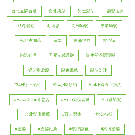
台北品牌首選
台北染髮
男士髮型
染髮推薦
秋冬髮色
海莉思
高雄染髮
專業染髮
第24家開幕
造型
最新消息
紫色調
跑趴必備
黑曜光感護髮
資生堂深層護髮
資深堂染髮
髮色推薦
髮型設計
#24H線上預約
#24小時預約
#24小時線上預約
#FaceColor埔墘店
#Fiole染護套餐
#日系染髮
#台北髮廊推薦
#百人選拔
#挑染特輯
#染髮
#染髮推薦
#流行髮色
#高雄染髮