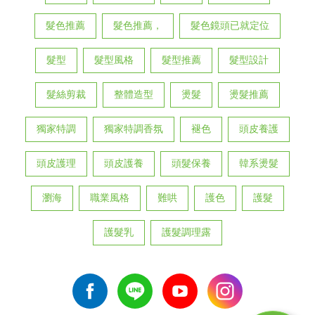
髮色推薦
髮色推薦，
髮色鏡頭已就定位
髮型
髮型風格
髮型推薦
髮型設計
髮絲剪裁
整體造型
燙髮
燙髮推薦
獨家特調
獨家特調香氛
褪色
頭皮養護
頭皮護理
頭皮護養
頭髮保養
韓系燙髮
瀏海
職業風格
難哄
護色
護髮
護髮乳
護髮調理露