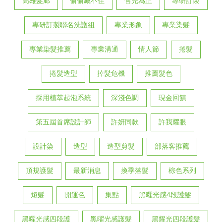
高雄髮廊
偷偷藏不住
售完為止
專研訂製
專研訂製聯名洗護組
專業形象
專業染髮
專業染髮推薦
專業溝通
情人節
捲髮
捲髮造型
掉髮危機
推薦髮色
採用植萃起泡系統
深淺色調
現金回饋
第五屆首席設計師
許妍同款
許我耀眼
設計染
造型
造型剪髮
部落客推薦
頂規護髮
最新消息
換季落髮
棕色系列
短髮
開運色
集點
黑曜光感4段護髮
黑曜光感四段護
黑曜光感護髮
黑耀光四段護髮