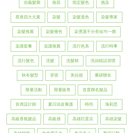
信義髮廊
南昌
指定髮色
挑染
星座四大元素
染髮
染髮退色
染髮專家
染髮推薦
染髮褪色
染燙護不分長短均一價
染護套餐
染護推薦
流行色系
流行時事
流行髮色
洗髮
洗髮精
洗頭錯誤習慣
秋冬髮型
穿搭
美拉德
重磅聯名
限量活動
限量販售
首度聯名髮品
首席設計師
夏日頭皮養護
時尚
海莉思
高級香氛髮品
高級感
高雄巨蛋店
高雄染髮