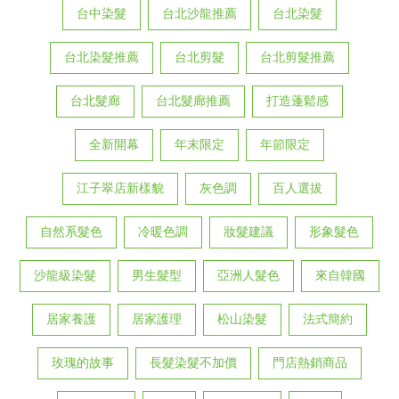
台中染髮
台北沙龍推薦
台北染髮
台北染髮推薦
台北剪髮
台北剪髮推薦
台北髮廊
台北髮廊推薦
打造蓬鬆感
全新開幕
年末限定
年節限定
江子翠店新樣貌
灰色調
百人選拔
自然系髮色
冷暖色調
妝髮建議
形象髮色
沙龍級染髮
男生髮型
亞洲人髮色
來自韓國
居家養護
居家護理
松山染髮
法式簡約
玫瑰的故事
長髮染髮不加價
門店熱銷商品