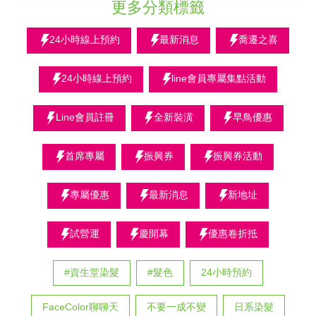
更多分類標籤
24小時線上預約
最新消息
喬遷之喜
24小時線上預約
line會員專屬集點活動
Line會員註冊
全新裝潢
早鳥優惠
首席專屬
振興券
振興券活動
專屬優惠
最新消息
新地址
試營運
慶開幕
優惠卷折抵
#資生堂染髮
#髮色
24小時預約
FaceColor聊聊天
不要一成不變
日系染髮