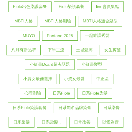
Fiole出色染護套餐
Fiole染護套餐
line會員集點
MBTI人格
MBTI人格測驗
MBTI人格適合髮型
一起維護秀髮
MUYO
Pantone 2025
八月有新品唷
下半主流
土城髮廊
女生剪髮
小紅書Dcard超夯話題
小紅書髮型
小資女最佳選擇
小資女最愛
中正區
心理測驗
日系Fiole
日系Fiole染髮
日系Fiole染護套餐
日系知名品牌染膏
日系染膏
日系染髮
日系染髮，
日常改善
以愛為營