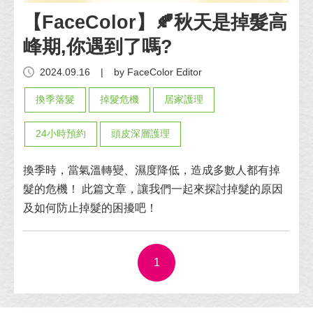
【FaceColor】🍂秋天是掉髮高
峰期,你遇到了嗎?
2024.09.16
|
by FaceColor Editor
換季落髮
掉髮危機
居家護理
24小時預約
頭皮深層護理
換季時，當氣溫轉變、濕度降低，造成多數人都有掉
髮的危機！ 此篇文章，讓我們一起來探討掉髮的原因
及如何防止掉髮的困擾吧！
1