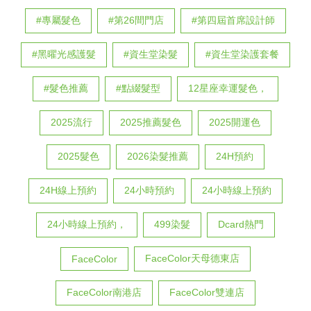
#專屬髮色
#第26間門店
#第四屆首席設計師
#黑曜光感護髮
#資生堂染髮
#資生堂染護套餐
#髮色推薦
#點綴髮型
12星座幸運髮色，
2025流行
2025推薦髮色
2025開運色
2025髮色
2026染髮推薦
24H預約
24H線上預約
24小時預約
24小時線上預約
24小時線上預約，
499染髮
Dcard熱門
FaceColor天母德東店
FaceColor
FaceColor南港店
FaceColor雙連店