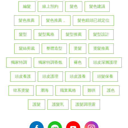
編髮
線上預約
髮色
髮色建議
髮色推薦
髮色推薦，
髮色鏡頭已就定位
髮型
髮型風格
髮型推薦
髮型設計
髮絲剪裁
整體造型
燙髮
燙髮推薦
獨家特調
獨家特調香氛
褪色
頭皮深層護理
頭皮養護
頭皮護理
頭皮護養
頭髮保養
韓系燙髮
瀏海
職業風格
難哄
護色
護髮
護髮乳
護髮調理露