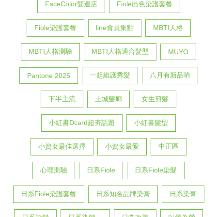
FaceColor雙連店
Fiole出色染護套餐
Fiole染護套餐
line會員集點
MBTI人格
MBTI人格測驗
MBTI人格適合髮型
MUYO
一起維護秀髮
八月有新品唷
Pantone 2025
下半主流
土城髮廊
女生剪髮
小紅書Dcard超夯話題
小紅書髮型
小資女最佳選擇
小資女最愛
中正區
心理測驗
日系Fiole
日系Fiole染髮
日系Fiole染護套餐
日系知名品牌染膏
日系染膏