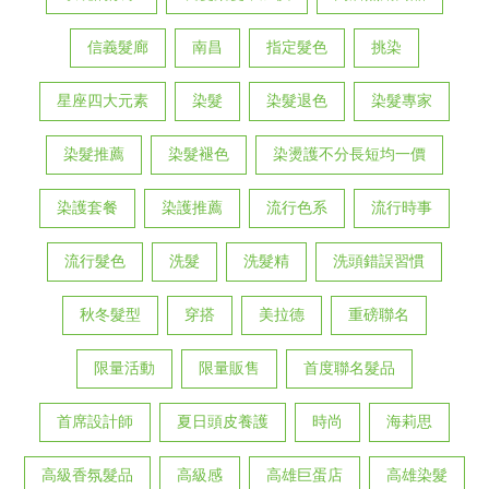
信義髮廊
南昌
指定髮色
挑染
星座四大元素
染髮
染髮退色
染髮專家
染髮推薦
染髮褪色
染燙護不分長短均一價
染護套餐
染護推薦
流行色系
流行時事
流行髮色
洗髮
洗髮精
洗頭錯誤習慣
秋冬髮型
穿搭
美拉德
重磅聯名
限量活動
限量販售
首度聯名髮品
首席設計師
夏日頭皮養護
時尚
海莉思
高級香氛髮品
高級感
高雄巨蛋店
高雄染髮