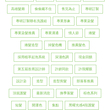
高雄髮廊
偷偷藏不住
售完為止
專研訂製
專研訂製聯名洗護組
專業形象
專業染髮
專業染髮推薦
專業溝通
情人節
捲髮
捲髮造型
掉髮危機
推薦髮色
採用植萃起泡系統
深淺色調
現金回饋
第五屆首席設計師
許妍同款
許我耀眼
設計染
造型
造型剪髮
部落客推薦
頂規護髮
最新消息
換季落髮
棕色系列
短髮
開運色
集點
黑曜光感4段護髮