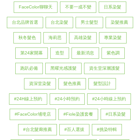
FaceColor聊聊天
不要一成不變
日系染髮
台北品牌首選
台北染髮
男士髮型
染髮推薦
秋冬髮色
海莉思
高雄染髮
專業染髮
第24家開幕
造型
最新消息
紫色調
跑趴必備
黑曜光感護髮
資生堂深層護髮
資深堂染髮
髮色推薦
髮型設計
#24H線上預約
#24小時預約
#24小時線上預約
#FaceColor埔墘店
#Fiole染護套餐
#日系染髮
#台北髮廊推薦
#百人選拔
#挑染特輯