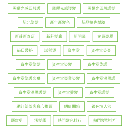
黑曜光感四段護
黑曜光感護髮
黑耀光四段護髮
新北染髮
新年新髮色
新品搶先體驗
新莊新泰店
新莊髮廊
新開幕
會員專屬
節日裝扮
試營運
資生堂
資生堂染膏
資生堂染髮
資生堂染髮，
資生堂染護
資生堂染護套餐
資生堂專業染髮
資生堂深層護
資生堂深層護髮
資生堂燙髮
資生堂護髮
網紅部落客真心推薦
網紅開箱
銀色情人節
層次剪
潔髮露
熱門髮色排行
熱門髮型排行