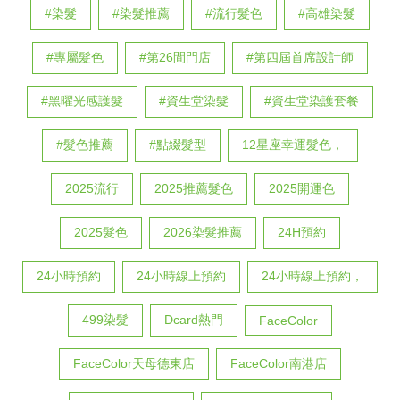
#染髮
#染髮推薦
#流行髮色
#高雄染髮
#專屬髮色
#第26間門店
#第四屆首席設計師
#黑曜光感護髮
#資生堂染髮
#資生堂染護套餐
#髮色推薦
#點綴髮型
12星座幸運髮色，
2025流行
2025推薦髮色
2025開運色
2025髮色
2026染髮推薦
24H預約
24小時預約
24小時線上預約
24小時線上預約，
499染髮
Dcard熱門
FaceColor
FaceColor天母德東店
FaceColor南港店