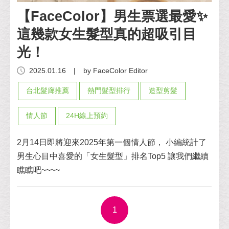
【FaceColor】男生票選最愛✨
這幾款女生髮型真的超吸引目
光！
2025.01.16
|
by FaceColor Editor
台北髮廊推薦
熱門髮型排行
造型剪髮
情人節
24H線上預約
2月14日即將迎來2025年第一個情人節， 小編統計了
男生心目中喜愛的「女生髮型」排名Top5 讓我們繼續
瞧瞧吧~~~~
1