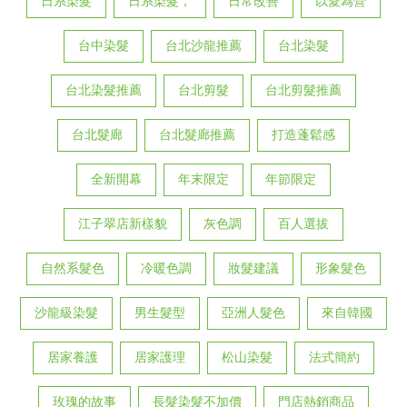
日系染髮
日系染髮，
日常改善
以愛為營
台中染髮
台北沙龍推薦
台北染髮
台北染髮推薦
台北剪髮
台北剪髮推薦
台北髮廊
台北髮廊推薦
打造蓬鬆感
全新開幕
年末限定
年節限定
江子翠店新樣貌
灰色調
百人選拔
自然系髮色
冷暖色調
妝髮建議
形象髮色
沙龍級染髮
男生髮型
亞洲人髮色
來自韓國
居家養護
居家護理
松山染髮
法式簡約
玫瑰的故事
長髮染髮不加價
門店熱銷商品