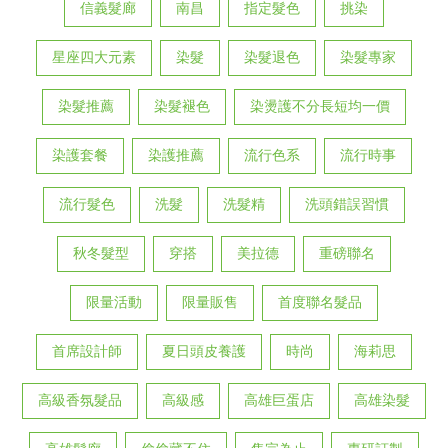
信義髮廊
南昌
指定髮色
挑染
星座四大元素
染髮
染髮退色
染髮專家
染髮推薦
染髮褪色
染燙護不分長短均一價
染護套餐
染護推薦
流行色系
流行時事
流行髮色
洗髮
洗髮精
洗頭錯誤習慣
秋冬髮型
穿搭
美拉德
重磅聯名
限量活動
限量販售
首度聯名髮品
首席設計師
夏日頭皮養護
時尚
海莉思
高級香氛髮品
高級感
高雄巨蛋店
高雄染髮