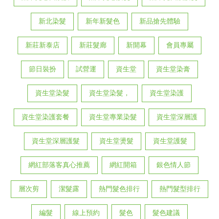
新北染髮
新年新髮色
新品搶先體驗
新莊新泰店
新莊髮廊
新開幕
會員專屬
節日裝扮
試營運
資生堂
資生堂染膏
資生堂染髮
資生堂染髮，
資生堂染護
資生堂染護套餐
資生堂專業染髮
資生堂深層護
資生堂深層護髮
資生堂燙髮
資生堂護髮
網紅部落客真心推薦
網紅開箱
銀色情人節
層次剪
潔髮露
熱門髮色排行
熱門髮型排行
編髮
線上預約
髮色
髮色建議