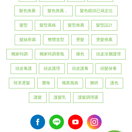
髮色推薦
髮色推薦，
髮色鏡頭已就定位
髮型
髮型風格
髮型推薦
髮型設計
髮絲剪裁
整體造型
燙髮
燙髮推薦
獨家特調
獨家特調香氛
褪色
頭皮深層護理
頭皮養護
頭皮護理
頭皮護養
頭髮保養
韓系燙髮
瀏海
職業風格
難哄
護色
護髮
護髮乳
護髮調理露