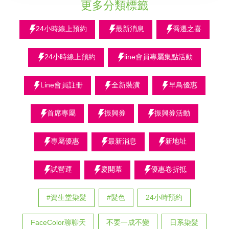
更多分類標籤
24小時線上預約
最新消息
喬遷之喜
24小時線上預約
line會員專屬集點活動
Line會員註冊
全新裝潢
早鳥優惠
首席專屬
振興券
振興券活動
專屬優惠
最新消息
新地址
試營運
慶開幕
優惠卷折抵
#資生堂染髮
#髮色
24小時預約
FaceColor聊聊天
不要一成不變
日系染髮