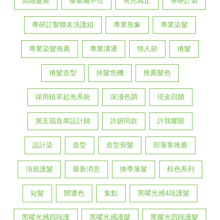
高雄髮廊
偷偷藏不住
售完為止
專研訂製
專研訂製聯名洗護組
專業形象
專業染髮
專業染髮推薦
專業溝通
情人節
捲髮
捲髮造型
掉髮危機
推薦髮色
採用植萃起泡系統
深淺色調
現金回饋
第五屆首席設計師
許妍同款
許我耀眼
設計染
造型
造型剪髮
部落客推薦
頂規護髮
最新消息
換季落髮
棕色系列
短髮
開運色
集點
黑曜光感4段護髮
黑曜光感四段護
黑曜光感護髮
黑耀光四段護髮