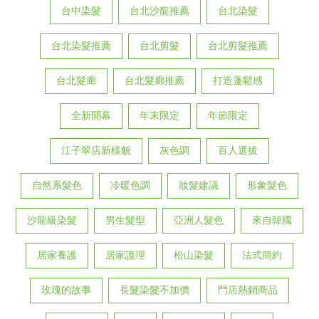
台中染髮
台北沙龍推薦
台北染髮
台北染髮推薦
台北剪髮
台北剪髮推薦
台北髮廊
台北髮廊推薦
打造蓬鬆感
全新開幕
年末限定
年節限定
江子翠店新樣貌
灰色調
百人選拔
自然系髮色
冷暖色調
妝髮建議
形象髮色
沙龍級染髮
男生髮型
亞洲人髮色
來自韓國
居家養護
居家護理
松山染髮
法式簡約
玫瑰的故事
長髮染髮不加價
門店熱銷商品