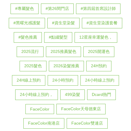
#專屬髮色
#第26間門店
#第四屆首席設計師
#黑曜光感護髮
#資生堂染髮
#資生堂染護套餐
#髮色推薦
#點綴髮型
12星座幸運髮色，
2025流行
2025推薦髮色
2025開運色
2025髮色
2026染髮推薦
24H預約
24H線上預約
24小時預約
24小時線上預約
24小時線上預約，
499染髮
Dcard熱門
FaceColor天母德東店
FaceColor
FaceColor南港店
FaceColor雙連店