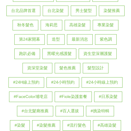
台北品牌首選
台北染髮
男士髮型
染髮推薦
秋冬髮色
海莉思
高雄染髮
專業染髮
第24家開幕
造型
最新消息
紫色調
跑趴必備
黑曜光感護髮
資生堂深層護髮
資深堂染髮
髮色推薦
髮型設計
#24H線上預約
#24小時預約
#24小時線上預約
#FaceColor埔墘店
#Fiole染護套餐
#日系染髮
#台北髮廊推薦
#百人選拔
#挑染特輯
#染髮
#染髮推薦
#流行髮色
#高雄染髮