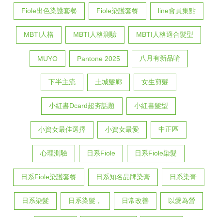
Fiole出色染護套餐
Fiole染護套餐
line會員集點
MBTI人格
MBTI人格測驗
MBTI人格適合髮型
八月有新品唷
MUYO
Pantone 2025
下半主流
土城髮廊
女生剪髮
小紅書Dcard超夯話題
小紅書髮型
小資女最佳選擇
小資女最愛
中正區
心理測驗
日系Fiole
日系Fiole染髮
日系Fiole染護套餐
日系知名品牌染膏
日系染膏
日系染髮
日系染髮，
日常改善
以愛為營