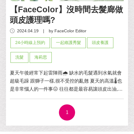
【FaceColor】沒時間去髮廊做
頭皮護理嗎?
2024.04.19
|
by FaceColor Editor
24小時線上預約
一起維護秀髮
頭皮養護
洗髮
海莉思
夏天午後經常下起雷陣雨🌧️ 缺水的毛髮遇到水氣就會
超級毛躁 跟獅子一樣,很不受控的亂翹 夏天的高溫🌡️也
是非常惱人的一件事😖 往往都是最容易讓頭皮出油,頭
髮油膩的更快 有瀏海的女孩更是一場災難😭 別擔心~
小編今天來介紹海莉思髮品🤩 洗/護/頭皮保養通通有✔️
1
在這浮躁不安的季節，就用它們來重現秀髮的柔順光
澤，也能養成緞帶髮!🎀