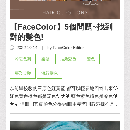
【FaceColor】5個問題~找到
對的髮色!
2022.10.14
|
by FaceColor Editor
冷暖色調
染髮
推薦髮色
髮色
專業染髮
流行髮色
以前學校教的三原色紅黃藍 都可以輕易地回答出來🥱
紅色黃色橘色都是暖色💛🧡💖 藍色紫色綠色是冷色💜
💙💚 但!!!!!!!!其實顏色分得更細!更精準! 蝦?這樣不是更
複雜嗎? 來來來~教你簡單的幾招馬上知道自己適合什
麼色!!