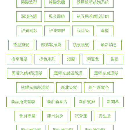
捲髮造型
掉髮危機
採用植萃起泡系統
深淺色調
現金回饋
第五屆首席設計師
許妍同款
許我耀眼
設計染
造型
造型剪髮
部落客推薦
頂規護髮
最新消息
換季落髮
棕色系列
短髮
開運色
集點
黑曜光感4段護髮
黑曜光感四段護
黑曜光感護髮
黑耀光四段護髮
新北染髮
新年新髮色
新品搶先體驗
新莊新泰店
新莊髮廊
新開幕
會員專屬
節日裝扮
試營運
資生堂
資生堂染膏
資生堂染髮
資生堂染髮，