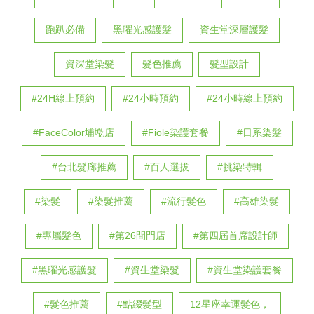
跑趴必備
黑曜光感護髮
資生堂深層護髮
資深堂染髮
髮色推薦
髮型設計
#24H線上預約
#24小時預約
#24小時線上預約
#FaceColor埔墘店
#Fiole染護套餐
#日系染髮
#台北髮廊推薦
#百人選拔
#挑染特輯
#染髮
#染髮推薦
#流行髮色
#高雄染髮
#專屬髮色
#第26間門店
#第四屆首席設計師
#黑曜光感護髮
#資生堂染髮
#資生堂染護套餐
#髮色推薦
#點綴髮型
12星座幸運髮色，