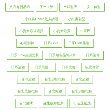
八月有新品唷
下半主流
土城髮廊
女生剪髮
小紅書Dcard超夯話題
小紅書髮型
小資女最佳選擇
小資女最愛
中正區
心理測驗
日系Fiole
日系Fiole染髮
日系Fiole染護套餐
日系知名品牌染膏
日系染膏
日系染髮
日系染髮，
日常改善
以愛為營
台中染髮
台北沙龍推薦
台北染髮
台北染髮推薦
台北剪髮
台北剪髮推薦
台北髮廊
台北髮廊推薦
打造蓬鬆感