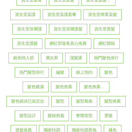
資生堂染護
資生堂染護套餐
資生堂專業染髮
資生堂深層護
資生堂深層護髮
資生堂燙髮
資生堂護髮
網紅部落客真心推薦
網紅開箱
銀色情人節
層次剪
潔髮露
熱門髮色排行
熱門髮型排行
編髮
線上預約
髮色
髮色建議
髮色推薦
髮色推薦，
髮色鏡頭已就定位
髮型
髮型風格
髮型推薦
髮型設計
髮絲剪裁
整體造型
燙髮
燙髮推薦
獨家特調
獨家特調香氛
褪色