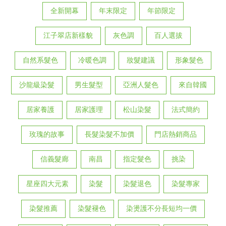
全新開幕
年末限定
年節限定
江子翠店新樣貌
灰色調
百人選拔
自然系髮色
冷暖色調
妝髮建議
形象髮色
沙龍級染髮
男生髮型
亞洲人髮色
來自韓國
居家養護
居家護理
松山染髮
法式簡約
玫瑰的故事
長髮染髮不加價
門店熱銷商品
信義髮廊
南昌
指定髮色
挑染
星座四大元素
染髮
染髮退色
染髮專家
染髮推薦
染髮褪色
染燙護不分長短均一價