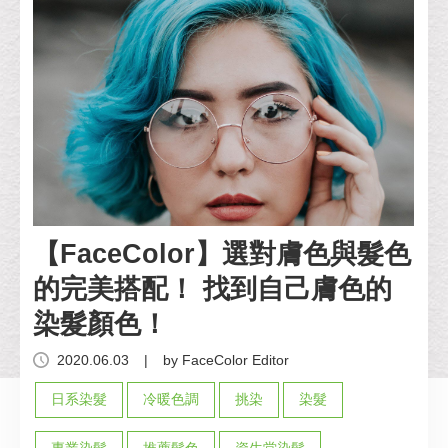
【FaceColor】選對膚色與髮色
的完美搭配！ 找到自己膚色的
染髮顏色！
2020.06.03
|
by FaceColor Editor
日系染髮
冷暖色調
挑染
染髮
專業染髮
推薦髮色
資生堂染髮