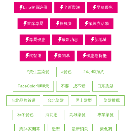
Line會員註冊
全新裝潢
早鳥優惠
首席專屬
振興券
振興券活動
專屬優惠
最新消息
新地址
試營運
慶開幕
優惠卷折抵
#資生堂染髮
#髮色
24小時預約
FaceColor聊聊天
不要一成不變
日系染髮
台北品牌首選
台北染髮
男士髮型
染髮推薦
秋冬髮色
海莉思
高雄染髮
專業染髮
第24家開幕
造型
最新消息
紫色調