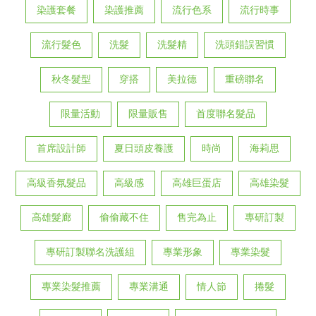
染護套餐
染護推薦
流行色系
流行時事
流行髮色
洗髮
洗髮精
洗頭錯誤習慣
秋冬髮型
穿搭
美拉德
重磅聯名
限量活動
限量販售
首度聯名髮品
首席設計師
夏日頭皮養護
時尚
海莉思
高級香氛髮品
高級感
高雄巨蛋店
高雄染髮
高雄髮廊
偷偷藏不住
售完為止
專研訂製
專研訂製聯名洗護組
專業形象
專業染髮
專業染髮推薦
專業溝通
情人節
捲髮