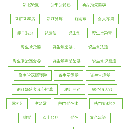
新北染髮
新年新髮色
新品搶先體驗
新莊新泰店
新莊髮廊
新開幕
會員專屬
節日裝扮
試營運
資生堂
資生堂染膏
資生堂染髮
資生堂染髮，
資生堂染護
資生堂染護套餐
資生堂專業染髮
資生堂深層護
資生堂深層護髮
資生堂燙髮
資生堂護髮
網紅部落客真心推薦
網紅開箱
銀色情人節
層次剪
潔髮露
熱門髮色排行
熱門髮型排行
編髮
線上預約
髮色
髮色建議