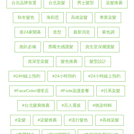
台北品牌首選
台北染髮
男士髮型
染髮推薦
秋冬髮色
海莉思
高雄染髮
專業染髮
第24家開幕
造型
最新消息
紫色調
跑趴必備
黑曜光感護髮
資生堂深層護髮
資深堂染髮
髮色推薦
髮型設計
#24H線上預約
#24小時預約
#24小時線上預約
#FaceColor埔墘店
#Fiole染護套餐
#日系染髮
#台北髮廊推薦
#百人選拔
#挑染特輯
#染髮
#染髮推薦
#流行髮色
#高雄染髮