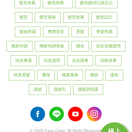
髮色推薦
髮色推薦，
髮色鏡頭已就定位
髮型
髮型風格
髮型推薦
髮型設計
髮絲剪裁
整體造型
燙髮
燙髮推薦
獨家特調
獨家特調香氛
褪色
頭皮深層護理
頭皮養護
頭皮護理
頭皮護養
頭髮保養
韓系燙髮
瀏海
職業風格
難哄
護色
護髮
護髮乳
護髮調理露
線上
© 2020 Face Color. All Right Reserved.