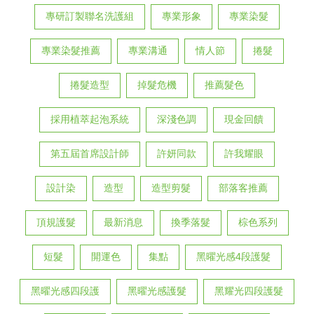
專研訂製聯名洗護組
專業形象
專業染髮
專業染髮推薦
專業溝通
情人節
捲髮
捲髮造型
掉髮危機
推薦髮色
採用植萃起泡系統
深淺色調
現金回饋
第五屆首席設計師
許妍同款
許我耀眼
設計染
造型
造型剪髮
部落客推薦
頂規護髮
最新消息
換季落髮
棕色系列
短髮
開運色
集點
黑曜光感4段護髮
黑曜光感四段護
黑曜光感護髮
黑耀光四段護髮