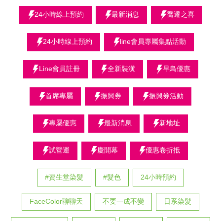
24小時線上預約
最新消息
喬遷之喜
24小時線上預約
line會員專屬集點活動
Line會員註冊
全新裝潢
早鳥優惠
首席專屬
振興券
振興券活動
專屬優惠
最新消息
新地址
試營運
慶開幕
優惠卷折抵
#資生堂染髮
#髮色
24小時預約
FaceColor聊聊天
不要一成不變
日系染髮