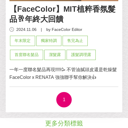
【FaceColor】MIT植粹香氛髮
品🥂年終大回饋
2024.11.06
|
by FaceColor Editor
年末限定
獨家特調
售完為止
首度聯名髮品
潔髮露
護髮調理露
一年一度聯名髮品再現!!!!!🥳 不管油膩頭皮還是乾燥髮
FaceColor x RENATA 強強聯手幫你解決👍
1
更多分類標籤