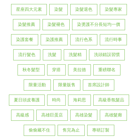
星座四大元素
染髮
染髮退色
染髮專家
染髮推薦
染髮褪色
染燙護不分長短均一價
染護套餐
染護推薦
流行色系
流行時事
流行髮色
洗髮
洗髮精
洗頭錯誤習慣
秋冬髮型
穿搭
美拉德
重磅聯名
限量活動
限量販售
首席設計師
夏日頭皮養護
時尚
海莉思
高級香氛髮品
高級感
高雄巨蛋店
高雄染髮
高雄髮廊
偷偷藏不住
售完為止
專研訂製