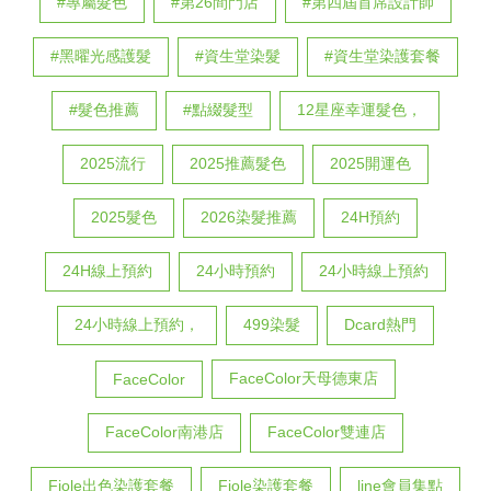
#專屬髮色
#第26間門店
#第四屆首席設計師
#黑曜光感護髮
#資生堂染髮
#資生堂染護套餐
#髮色推薦
#點綴髮型
12星座幸運髮色，
2025流行
2025推薦髮色
2025開運色
2025髮色
2026染髮推薦
24H預約
24H線上預約
24小時預約
24小時線上預約
24小時線上預約，
499染髮
Dcard熱門
FaceColor天母德東店
FaceColor
FaceColor南港店
FaceColor雙連店
Fiole出色染護套餐
Fiole染護套餐
line會員集點