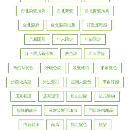
台北染髮推薦
台北剪髮
台北剪髮推薦
台北髮廊
台北髮廊推薦
打造蓬鬆感
全新開幕
年末限定
年節限定
江子翠店新樣貌
灰色調
百人選拔
自然系髮色
冷暖色調
妝髮建議
形象髮色
沙龍級染髮
男生髮型
亞洲人髮色
來自韓國
居家養護
居家護理
松山染髮
法式簡約
玫瑰的故事
長髮染髮不加價
門店熱銷商品
信義髮廊
南昌
指定髮色
挑染