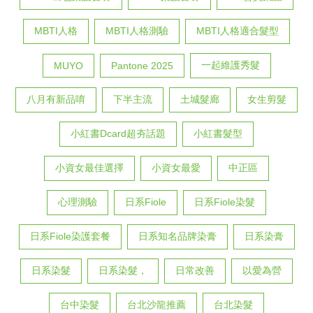
MBTI人格
MBTI人格測驗
MBTI人格適合髮型
一起維護秀髮
MUYO
Pantone 2025
八月有新品唷
下半主流
土城髮廊
女生剪髮
小紅書Dcard超夯話題
小紅書髮型
小資女最佳選擇
小資女最愛
中正區
心理測驗
日系Fiole
日系Fiole染髮
日系Fiole染護套餐
日系知名品牌染膏
日系染膏
日系染髮
日系染髮，
日常改善
以愛為營
台中染髮
台北沙龍推薦
台北染髮