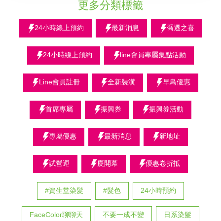
更多分類標籤
24小時線上預約
最新消息
喬遷之喜
24小時線上預約
line會員專屬集點活動
Line會員註冊
全新裝潢
早鳥優惠
首席專屬
振興券
振興券活動
專屬優惠
最新消息
新地址
試營運
慶開幕
優惠卷折抵
#資生堂染髮
#髮色
24小時預約
FaceColor聊聊天
不要一成不變
日系染髮