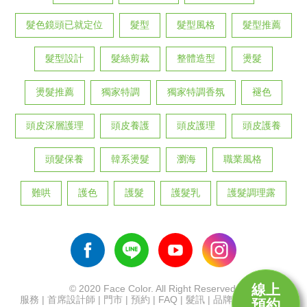
髮色鏡頭已就定位
髮型
髮型風格
髮型推薦
髮型設計
髮絲剪裁
整體造型
燙髮
燙髮推薦
獨家特調
獨家特調香氛
褪色
頭皮深層護理
頭皮養護
頭皮護理
頭皮護養
頭髮保養
韓系燙髮
瀏海
職業風格
難哄
護色
護髮
護髮乳
護髮調理露
線上
© 2020 Face Color. All Right Reserved.
服務
|
首席設計師
|
門市
|
預約
|
FAQ
|
髮訊
|
品牌
|
招募
|
首頁
預約