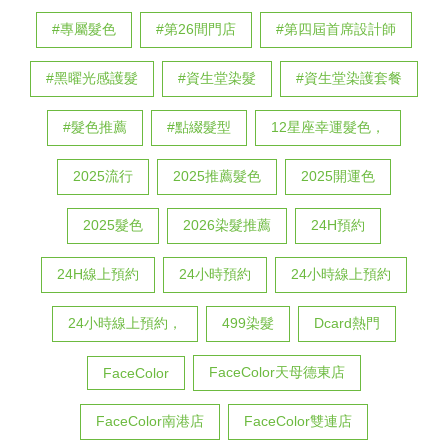
#專屬髮色
#第26間門店
#第四屆首席設計師
#黑曜光感護髮
#資生堂染髮
#資生堂染護套餐
#髮色推薦
#點綴髮型
12星座幸運髮色，
2025流行
2025推薦髮色
2025開運色
2025髮色
2026染髮推薦
24H預約
24H線上預約
24小時預約
24小時線上預約
24小時線上預約，
499染髮
Dcard熱門
FaceColor天母德東店
FaceColor
FaceColor南港店
FaceColor雙連店