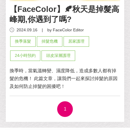
【FaceColor】🍂秋天是掉髮高
峰期,你遇到了嗎?
2024.09.16
|
by FaceColor Editor
換季落髮
掉髮危機
居家護理
24小時預約
頭皮深層護理
換季時，當氣溫轉變、濕度降低，造成多數人都有掉
髮的危機！ 此篇文章，讓我們一起來探討掉髮的原因
及如何防止掉髮的困擾吧！
1