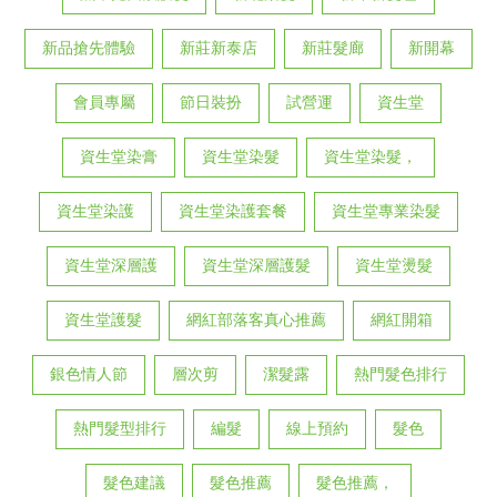
新品搶先體驗
新莊新泰店
新莊髮廊
新開幕
會員專屬
節日裝扮
試營運
資生堂
資生堂染膏
資生堂染髮
資生堂染髮，
資生堂染護
資生堂染護套餐
資生堂專業染髮
資生堂深層護
資生堂深層護髮
資生堂燙髮
資生堂護髮
網紅部落客真心推薦
網紅開箱
銀色情人節
層次剪
潔髮露
熱門髮色排行
熱門髮型排行
編髮
線上預約
髮色
髮色建議
髮色推薦
髮色推薦，