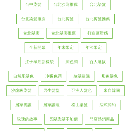
台中染髮
台北沙龍推薦
台北染髮
台北染髮推薦
台北剪髮
台北剪髮推薦
台北髮廊
台北髮廊推薦
打造蓬鬆感
全新開幕
年末限定
年節限定
江子翠店新樣貌
灰色調
百人選拔
自然系髮色
冷暖色調
妝髮建議
形象髮色
沙龍級染髮
男生髮型
亞洲人髮色
來自韓國
居家養護
居家護理
松山染髮
法式簡約
玫瑰的故事
長髮染髮不加價
門店熱銷商品