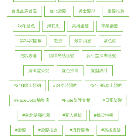
台北品牌首選
台北染髮
男士髮型
染髮推薦
秋冬髮色
海莉思
高雄染髮
專業染髮
第24家開幕
造型
最新消息
紫色調
跑趴必備
黑曜光感護髮
資生堂深層護髮
資深堂染髮
髮色推薦
髮型設計
#24H線上預約
#24小時預約
#24小時線上預約
#FaceColor埔墘店
#Fiole染護套餐
#日系染髮
#台北髮廊推薦
#百人選拔
#挑染特輯
#染髮
#染髮推薦
#流行髮色
#高雄染髮