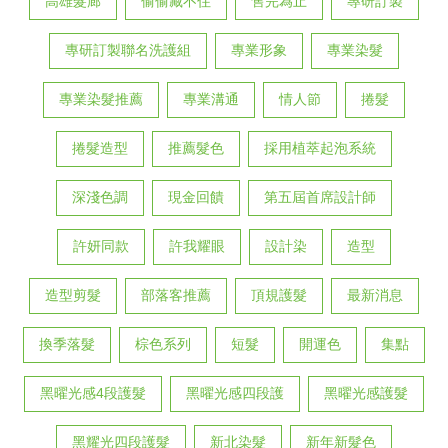
高雄髮廊
偷偷藏不住
售完為止
專研訂製
專研訂製聯名洗護組
專業形象
專業染髮
專業染髮推薦
專業溝通
情人節
捲髮
捲髮造型
推薦髮色
採用植萃起泡系統
深淺色調
現金回饋
第五屆首席設計師
許妍同款
許我耀眼
設計染
造型
造型剪髮
部落客推薦
頂規護髮
最新消息
換季落髮
棕色系列
短髮
開運色
集點
黑曜光感4段護髮
黑曜光感四段護
黑曜光感護髮
黑耀光四段護髮
新北染髮
新年新髮色