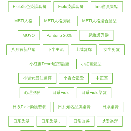
Fiole出色染護套餐
Fiole染護套餐
line會員集點
MBTI人格
MBTI人格測驗
MBTI人格適合髮型
一起維護秀髮
MUYO
Pantone 2025
八月有新品唷
下半主流
土城髮廊
女生剪髮
小紅書Dcard超夯話題
小紅書髮型
小資女最佳選擇
小資女最愛
中正區
心理測驗
日系Fiole
日系Fiole染髮
日系Fiole染護套餐
日系知名品牌染膏
日系染膏
日系染髮
日系染髮，
日常改善
以愛為營