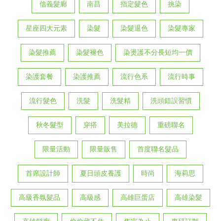
信義髮廊
南昌
指定髮色
挑染
星座四大元素
染髮
染髮退色
染髮專家
染髮推薦
染髮褪色
染燙護不分長短均一價
染護套餐
染護推薦
流行色系
流行時事
流行髮色
洗髮
洗髮精
洗頭錯誤習慣
秋冬髮型
穿搭
美拉德
重磅聯名
限量活動
限量販售
首度聯名髮品
首席設計師
夏日頭皮養護
時尚
海莉思
高級香氛髮品
高級感
高雄巨蛋店
高雄染髮