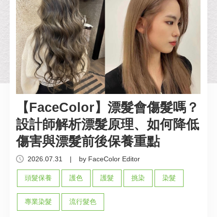
【FaceColor】漂髮會傷髮嗎？
設計師解析漂髮原理、如何降低
傷害與漂髮前後保養重點
2026.07.31
|
by FaceColor Editor
頭髮保養
護色
護髮
挑染
染髮
專業染髮
流行髮色