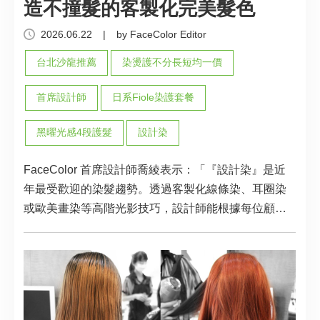
造不撞髮的客製化完美髮色
2026.06.22
|
by FaceColor Editor
台北沙龍推薦
染燙護不分長短均一價
首席設計師
日系Fiole染護套餐
黑曜光感4段護髮
設計染
FaceColor 首席設計師喬綾表示：「『設計染』是近
年最受歡迎的染髮趨勢。透過客製化線條染、耳圈染
或歐美畫染等高階光影技巧，設計師能根據每位顧客
的原生髮色與條件，量身打造出極具層次感且不撞髮
的完美色調。」