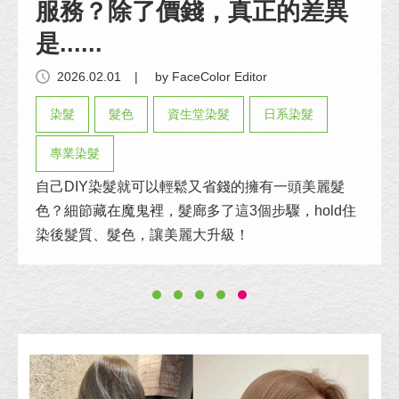
服務？除了價錢，真正的差異
是......
2026.02.01
|
by FaceColor Editor
染髮
髮色
資生堂染髮
日系染髮
專業染髮
自己DIY染髮就可以輕鬆又省錢的擁有一頭美麗髮
色？細節藏在魔鬼裡，髮廊多了這3個步驟，hold住
染後髮質、髮色，讓美麗大升級！