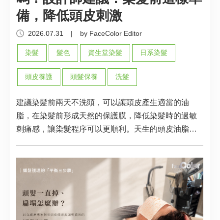
備，降低頭皮刺激
2026.07.31
|
by FaceColor Editor
染髮
髮色
資生堂染髮
日系染髮
頭皮養護
頭髮保養
洗髮
建議染髮前兩天不洗頭，可以讓頭皮產生適當的油
脂，在染髮前形成天然的保護膜，降低染髮時的過敏
刺痛感，讓染髮程序可以更順利。天生的頭皮油脂只
能算是天然的加乘防護效果，記得染前與設計師討
論，做好頭皮隔離才是重點！