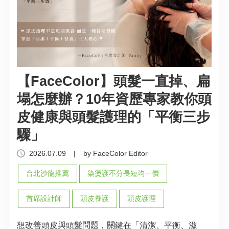
【FaceColor】頭髮一直掉、扁
塌怎麼辦？10年資歷專家教你頭
皮健康與頭髮護理的「平衡三步
驟」
2026.07.09
|
by FaceColor Editor
台北沙龍推薦
染燙護不分長短均一價
首席設計師
頭皮養護
頭皮護理
想改善頭皮與頭髮問題，關鍵在「清潔、平衡、滋