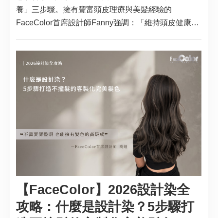
養」三步驟。擁有豐富頭皮理療與美髮經驗的
FaceColor首席設計師Fanny強調：「維持頭皮健康就
跟照顧臉部肌膚一樣，盲目洗去油脂反而會適得其
反。」
【FaceColor】2026設計染全
攻略：什麼是設計染？5步驟打