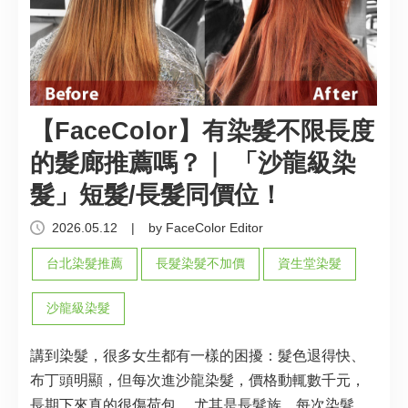
【FaceColor】有染髮不限長度
的髮廊推薦嗎？｜ 「沙龍級染
髮」短髮/長髮同價位！
2026.05.12
|
by FaceColor Editor
台北染髮推薦
長髮染髮不加價
資生堂染髮
沙龍級染髮
講到染髮，很多女生都有一樣的困擾：髮色退得快、
布丁頭明顯，但每次進沙龍染髮，價格動輒數千元，
長期下來真的很傷荷包。 尤其是長髮族，每次染髮的