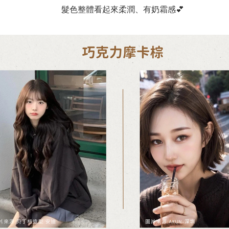
髮色整體看起來柔潤、有奶霜感💕