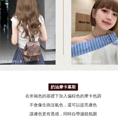
奶油摩卡幕斯
在米褐色的基礎下加入偏棕色的摩卡色調
不會像生病沒氣色，還可以提亮膚色
讓膚色更有透感，同時自帶濾鏡氛圍