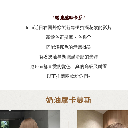
/ 鬆弛感摩卡系 /
Jolin近日在國外錄製新專輯拍攝花絮的影片
新髮色正是摩卡色系🤎
搭配淺棕色的漸層挑染
有著奶油慕斯飽滿滑順的光澤
連Jolin都喜愛的髮色，
真的高級又耐看
以下推薦兩款給你們~