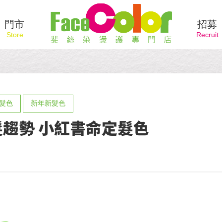
門市
招募
薦髮色
新年新髮色
5染髮趨勢 小紅書命定髮色