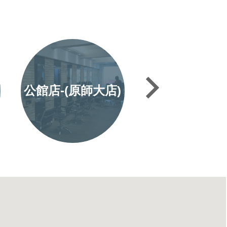
公館店-(原師大店)
內湖店