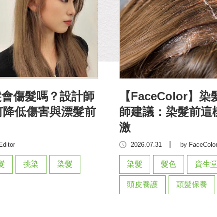
】漂髮會傷髮嗎？設計師
【FaceColor
何降低傷害與漂髮前
師建議：染髮前這
激
|
Editor
2026.07.31
by FaceColor
髮
挑染
染髮
染髮
髮色
資生
頭皮養護
頭髮保養