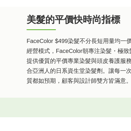
美髮的平價快時尚指標
FaceColor $499染髮不分長短用量
經營模式，FaceColor朝專注染髮・
提供優質的平價專業染髮與頭皮養護服
合亞洲人的日系資生堂染髮劑。讓每一
質都如預期，顧客與設計師雙方皆滿意