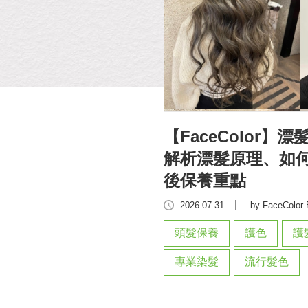
頭髮一直掉、扁塌怎麼
【FaceColor
教你頭皮健康與頭髮
解析漂髮原理、如
」
後保養重點
|
itor
2026.07.31
by FaceColor 
分長短均一價
頭髮保養
護色
護
頭皮護理
專業染髮
流行髮色