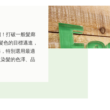
均一價！打破一般髮廊
極致髮色的目標邁進，
務，特別選用最適
次染髮的色澤、品
。