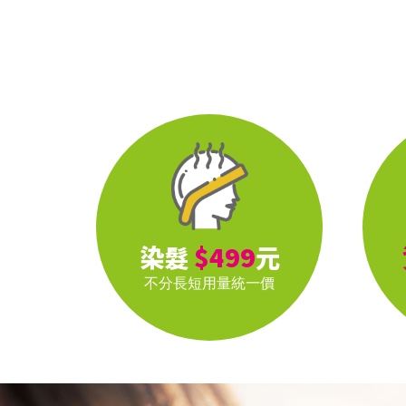
染髮
$499
元
不分長短
用量統一價