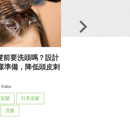
】染髮前要洗頭嗎？設計
【FaceColor
樣準備，降低頭皮刺
辦？10年資歷專
護理的「平衡三步
|
 Editor
2026.07.09
by FaceColo
堂染髮
日系染髮
台北沙龍推薦
染燙
洗髮
首席設計師
頭皮養