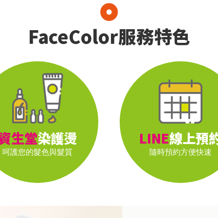
FaceColor
服務特色
資生堂
染護燙
LINE
線上預
呵護您的
髮色與髮質
隨時預約
方便快速